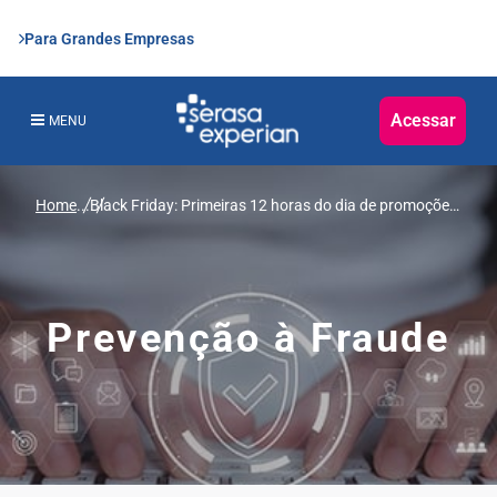
Para Grandes Empresas
Acessar
MENU
Home
...
Black Friday: Primeiras 12 horas do dia de promoções
tem 650 mil pedidos no e-commerce, aponta Serasa
Experian
Prevenção à Fraude