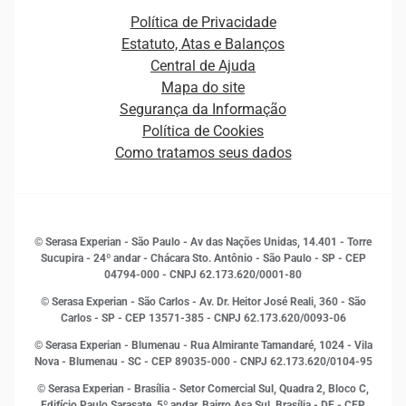
Canais de Atendimento
Carreiras
Plataformas e Motores de decisão
Política de Privacidade
Carreiras
Cobrança
Estatuto, Atas e Balanços
Distribuidores e representantes
Crédito
Central de Ajuda
Estrutura Organizacional
Curso Gratuito de Saúde Financeira
Mapa do site
Ética e Compliance
Decisão
Segurança da Informação
Novas Marcas
Empreendedorismo
Política de Cookies
Quem somos
Estudos e Pesquisas
Como tratamos seus dados
Sala de Imprensa
Finanças
Sustentabilidade
Gestão de clientes e fornecedores
Histórias de sucesso
Indicadores Econômicos
© Serasa Experian - São Paulo - Av das Nações Unidas, 14.401 - Torre
Inovação e Tecnologia
Sucupira - 24º andar - Chácara Sto. Antônio - São Paulo - SP - CEP
Leis e impostos
04794-000 - CNPJ 62.173.620/0001-80
Marketing
© Serasa Experian - São Carlos - Av. Dr. Heitor José Reali, 360 - São
MEI
Carlos - SP
- CEP 13571-385 - CNPJ 62.173.620/0093-06
Open Finance
© Serasa Experian - Blumenau - Rua Almirante Tamandaré, 1024 - Vila
Proteção de Dados
Nova - Blumenau - SC - CEP 89035-000 - CNPJ 62.173.620/0104-95
RH
© Serasa Experian - Brasília - Setor Comercial Sul, Quadra 2, Bloco C,
Sustentabilidade Corporativa
Edifício Paulo Sarasate, 5º andar, Bairro Asa Sul, Brasília - DF - CEP