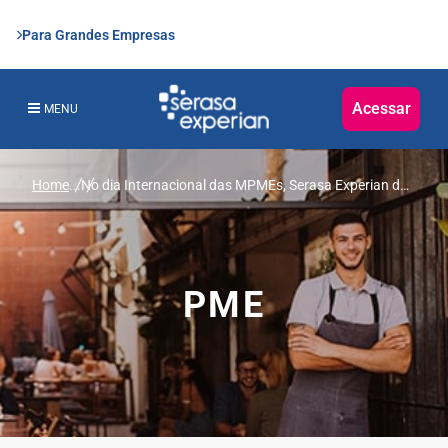
Para Grandes Empresas
Acessar
MENU
Home
...
No dia Internacional das MPMEs, Serasa Experian dá
dicas para uma gestão financeira eficaz
PME