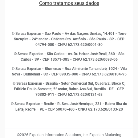
Estudos e Pesquisas
Como tratamos seus dados
Sala de Imprensa
Finanças
Sustentabilidade
Gestão de clientes e fornecedores
Histórias de sucesso
Indicadores Econômicos
© Serasa Experian - São Paulo - Av das Nações Unidas, 14.401 - Torre
Inovação e Tecnologia
Sucupira - 24º andar - Chácara Sto. Antônio - São Paulo - SP - CEP
Leis e impostos
04794-000 - CNPJ 62.173.620/0001-80
Marketing
© Serasa Experian - São Carlos - Av. Dr. Heitor José Reali, 360 - São
MEI
Carlos - SP
- CEP 13571-385 - CNPJ 62.173.620/0093-06
Open Finance
© Serasa Experian - Blumenau - Rua Almirante Tamandaré, 1024 - Vila
Proteção de Dados
Nova - Blumenau - SC - CEP 89035-000 - CNPJ 62.173.620/0104-95
RH
© Serasa Experian - Brasília - Setor Comercial Sul, Quadra 2, Bloco C,
Sustentabilidade Corporativa
Edifício Paulo Sarasate, 5º andar, Bairro Asa Sul, Brasília - DF - CEP
70302-911 - CNPJ 62.173.620/0131-68
© Serasa Experian - Recife - R. Sen. José Henrique, 231 - Bairro Ilha do
Leite, Recife – PE - CEP 50070-460 - CNPJ 62.173.620/0133-20
©2026 Experian Information Solutions, Inc. Experian Marketing