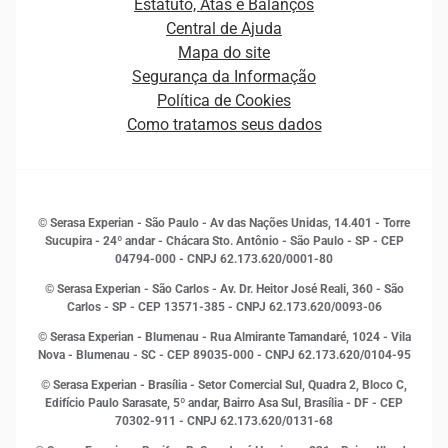
Estatuto, Atas e Balanços
Distribuidores e representantes
Crédito
Central de Ajuda
Estrutura Organizacional
Curso Gratuito de Saúde Financeira
Mapa do site
Ética e Compliance
Decisão
Segurança da Informação
Novas Marcas
Empreendedorismo
Política de Cookies
Quem somos
Estudos e Pesquisas
Como tratamos seus dados
Sala de Imprensa
Finanças
Sustentabilidade
Gestão de clientes e fornecedores
Histórias de sucesso
Indicadores Econômicos
© Serasa Experian - São Paulo - Av das Nações Unidas, 14.401 - Torre
Inovação e Tecnologia
Sucupira - 24º andar - Chácara Sto. Antônio - São Paulo - SP - CEP
Leis e impostos
04794-000 - CNPJ 62.173.620/0001-80
Marketing
© Serasa Experian - São Carlos - Av. Dr. Heitor José Reali, 360 - São
MEI
Carlos - SP
- CEP 13571-385 - CNPJ 62.173.620/0093-06
Open Finance
© Serasa Experian - Blumenau - Rua Almirante Tamandaré, 1024 - Vila
Proteção de Dados
Nova - Blumenau - SC - CEP 89035-000 - CNPJ 62.173.620/0104-95
RH
© Serasa Experian - Brasília - Setor Comercial Sul, Quadra 2, Bloco C,
Sustentabilidade Corporativa
Edifício Paulo Sarasate, 5º andar, Bairro Asa Sul, Brasília - DF - CEP
70302-911 - CNPJ 62.173.620/0131-68