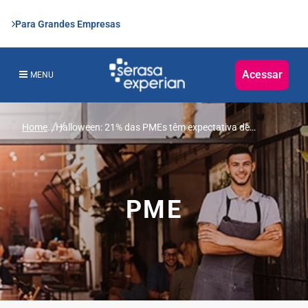
Para Grandes Empresas
Acessar
MENU
Home
...
Halloween: 21% das PMEs têm expectativa de
aumento nas vendas entre 10% e 30% com ações na
data, mostra pesquisa da Serasa Experian
PME