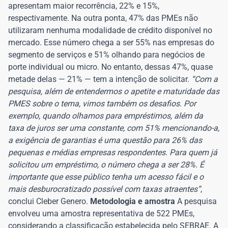
apresentam maior recorrência, 22% e 15%,
respectivamente. Na outra ponta, 47% das PMEs não
utilizaram nenhuma modalidade de crédito disponível no
mercado. Esse número chega a ser 55% nas empresas do
segmento de serviços e 51% olhando para negócios de
porte individual ou micro. No entanto, dessas 47%, quase
metade delas — 21% — tem a intenção de solicitar.
“Com a
pesquisa, além de entendermos o apetite e maturidade das
PMES sobre o tema, vimos também os desafios. Por
exemplo, quando olhamos para empréstimos, além da
taxa de juros ser uma constante, com 51% mencionando-a,
a exigência de garantias é uma questão para 26% das
pequenas e médias empresas respondentes. Para quem já
solicitou um empréstimo, o número chega a ser 28%. É
importante que esse público tenha um acesso fácil e o
mais desburocratizado possível com taxas atraentes”
,
conclui Cleber Genero.
Metodologia e amostra
A pesquisa
envolveu uma amostra representativa de 522 PMEs,
considerando a classificação estabelecida pelo SEBRAE. A