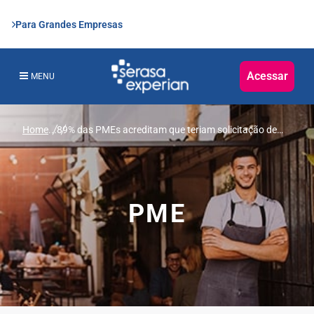
Para Grandes Empresas
Acessar
MENU
Home
...
89% das PMEs acreditam que teriam solicitação de
crédito aprovada em alguma modalidade, aponta
pesquisa da Serasa Experian
PME