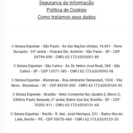
Segurança da Informação
Novas Marcas
Empreendedorismo
Política de Cookies
Quem somos
Estudos e Pesquisas
Como tratamos seus dados
Sala de Imprensa
Finanças
Sustentabilidade
Gestão de clientes e fornecedores
Histórias de sucesso
Indicadores Econômicos
© Serasa Experian - São Paulo - Av das Nações Unidas, 14.401 - Torre
Inovação e Tecnologia
Sucupira - 24º andar - Chácara Sto. Antônio - São Paulo - SP - CEP
Leis e impostos
04794-000 - CNPJ 62.173.620/0001-80
Marketing
© Serasa Experian - São Carlos - Av. Dr. Heitor José Reali, 360 - São
MEI
Carlos - SP
- CEP 13571-385 - CNPJ 62.173.620/0093-06
Open Finance
© Serasa Experian - Blumenau - Rua Almirante Tamandaré, 1024 - Vila
Proteção de Dados
Nova - Blumenau - SC - CEP 89035-000 - CNPJ 62.173.620/0104-95
RH
© Serasa Experian - Brasília - Setor Comercial Sul, Quadra 2, Bloco C,
Sustentabilidade Corporativa
Edifício Paulo Sarasate, 5º andar, Bairro Asa Sul, Brasília - DF - CEP
70302-911 - CNPJ 62.173.620/0131-68
© Serasa Experian - Recife - R. Sen. José Henrique, 231 - Bairro Ilha do
Leite, Recife – PE - CEP 50070-460 - CNPJ 62.173.620/0133-20