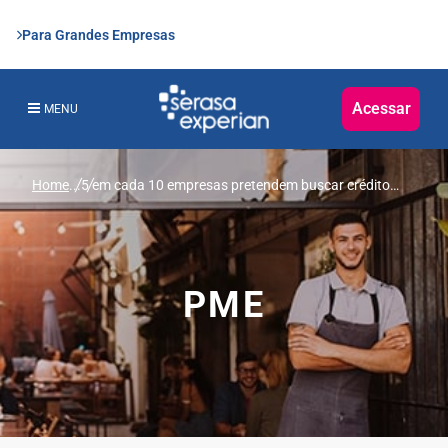
Para Grandes Empresas
Acessar
MENU
Home
...
5 em cada 10 empresas pretendem buscar crédito
para as vendas do Natal, revela Serasa Experian
PME