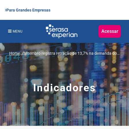
Para Grandes Empresas
Acessar
MENU
Home
...
Setembro registra retração de 13,7% na demanda dos
consumidores por crédito, mostra Serasa Experian
Indicadores