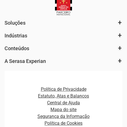
Soluções
Indústrias
Análise de mercado e segmentação de público
Autenticação e Prevenção à Fraude
Conteúdos
Agronegócio
Consulta e concessão de crédito
Fintechs
Cobrança e Recuperação de Dívidas
A Serasa Experian
Ver todo o conteúdo
Gestão de cliente e de portfólio
Agronegócio
Open Finance
Atualização Cadastral e Financeira para Pessoa Jurídica
Autenticação e Prevenção à Fraude
Pequenas e Médias Empresas
Canais de Atendimento
Carreiras
Plataformas e Motores de decisão
Política de Privacidade
Carreiras
Cobrança
Estatuto, Atas e Balanços
Distribuidores e representantes
Crédito
Central de Ajuda
Estrutura Organizacional
Curso Gratuito de Saúde Financeira
Mapa do site
Ética e Compliance
Decisão
Segurança da Informação
Novas Marcas
Empreendedorismo
Política de Cookies
Quem somos