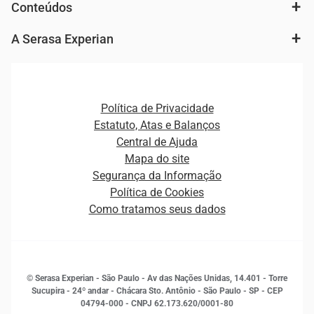
Autenticação e Prevenção à Fraude
Conteúdos
Agronegócio
Consulta e concessão de crédito
Fintechs
Cobrança e Recuperação de Dívidas
A Serasa Experian
Ver todo o conteúdo
Gestão de cliente e de portfólio
Agronegócio
Open Finance
Atualização Cadastral e Financeira para Pessoa Jurídica
Autenticação e Prevenção à Fraude
Pequenas e Médias Empresas
Canais de Atendimento
Carreiras
Plataformas e Motores de decisão
Política de Privacidade
Carreiras
Cobrança
Estatuto, Atas e Balanços
Distribuidores e representantes
Crédito
Central de Ajuda
Estrutura Organizacional
Curso Gratuito de Saúde Financeira
Mapa do site
Ética e Compliance
Decisão
Segurança da Informação
Novas Marcas
Empreendedorismo
Política de Cookies
Quem somos
Estudos e Pesquisas
Como tratamos seus dados
Sala de Imprensa
Finanças
Sustentabilidade
Gestão de clientes e fornecedores
Histórias de sucesso
Indicadores Econômicos
© Serasa Experian - São Paulo - Av das Nações Unidas, 14.401 - Torre
Inovação e Tecnologia
Sucupira - 24º andar - Chácara Sto. Antônio - São Paulo - SP - CEP
Leis e impostos
04794-000 - CNPJ 62.173.620/0001-80