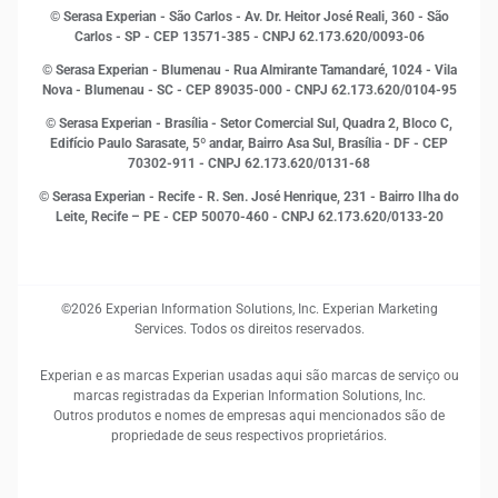
Marketing
© Serasa Experian - São Carlos - Av. Dr. Heitor José Reali, 360 - São
MEI
Carlos - SP
- CEP 13571-385 - CNPJ 62.173.620/0093-06
Open Finance
© Serasa Experian - Blumenau - Rua Almirante Tamandaré, 1024 - Vila
Proteção de Dados
Nova - Blumenau - SC - CEP 89035-000 - CNPJ 62.173.620/0104-95
RH
© Serasa Experian - Brasília - Setor Comercial Sul, Quadra 2, Bloco C,
Sustentabilidade Corporativa
Edifício Paulo Sarasate, 5º andar, Bairro Asa Sul, Brasília - DF - CEP
70302-911 - CNPJ 62.173.620/0131-68
© Serasa Experian - Recife - R. Sen. José Henrique, 231 - Bairro Ilha do
Leite, Recife – PE - CEP 50070-460 - CNPJ 62.173.620/0133-20
©2026 Experian Information Solutions, Inc. Experian Marketing
Services. Todos os direitos reservados.
Experian e as marcas Experian usadas aqui são marcas de serviço ou
marcas registradas da Experian Information Solutions, Inc.
Outros produtos e nomes de empresas aqui mencionados são de
propriedade de seus respectivos proprietários.