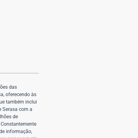
sões das
ça, oferecendo às
que também inclui
me Serasa com a
lhões de
o. Constantemente
 de informação,