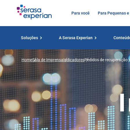
Para você
Para Pequenas e
Soluções
A Serasa Experian
Conteúd
Home
Sala de Imprensa
Indicadores
Pedidos de recuperação j