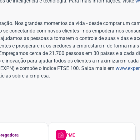
 de inteligência e tecnologia. Para mais informações, visite
w
ormação. Nos grandes momentos da vida - desde comprar um car
ócio se conectando com novos clientes - nós empoderamos consu
ajudamos as pessoas a tomarem o controle de suas vidas e ac
gentes e prosperarem, os credores a emprestarem de forma mais
. Empregamos cerca de 21.700 pessoas em 30 países e a cada d
os e inovação para ajudar todos os clientes a maximizarem cada
es (EXPN) e compõe o índice FTSE 100. Saiba mais em
www.exper
ícias sobre a empresa.
regadora
PME