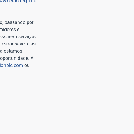
ww.serasaexperia
ro, passando por
midores e
essarem serviços
 responsável e as
ia estamos
 oportunidade. A
ianplc.com
ou