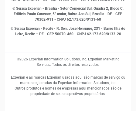
RH
© Serasa Experian - Brasília - Setor Comercial Sul, Quadra 2, Bloco C,
Sustentabilidade Corporativa
Edifício Paulo Sarasate, 5º andar, Bairro Asa Sul, Brasília - DF - CEP
70302-911 - CNPJ 62.173.620/0131-68
© Serasa Experian - Recife - R. Sen. José Henrique, 231 - Bairro Ilha do
Leite, Recife – PE - CEP 50070-460 - CNPJ 62.173.620/0133-20
©2026 Experian Information Solutions, Inc. Experian Marketing
Services. Todos os direitos reservados.
Experian e as marcas Experian usadas aqui são marcas de serviço ou
marcas registradas da Experian Information Solutions, Inc.
Outros produtos e nomes de empresas aqui mencionados são de
propriedade de seus respectivos proprietários.