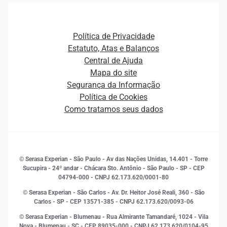
Agronegócio
Open Finance
Atualização Cadastral e Financeira para Pessoa Jurídica
Autenticação e Prevenção à Fraude
Pequenas e Médias Empresas
Canais de Atendimento
Carreiras
Plataformas e Motores de decisão
Política de Privacidade
Carreiras
Cobrança
Estatuto, Atas e Balanços
Distribuidores e representantes
Crédito
Central de Ajuda
Estrutura Organizacional
Curso Gratuito de Saúde Financeira
Mapa do site
Ética e Compliance
Decisão
Segurança da Informação
Novas Marcas
Empreendedorismo
Política de Cookies
Quem somos
Estudos e Pesquisas
Como tratamos seus dados
Sala de Imprensa
Finanças
Sustentabilidade
Gestão de clientes e fornecedores
Histórias de sucesso
Indicadores Econômicos
© Serasa Experian - São Paulo - Av das Nações Unidas, 14.401 - Torre
Inovação e Tecnologia
Sucupira - 24º andar - Chácara Sto. Antônio - São Paulo - SP - CEP
Leis e impostos
04794-000 - CNPJ 62.173.620/0001-80
Marketing
© Serasa Experian - São Carlos - Av. Dr. Heitor José Reali, 360 - São
MEI
Carlos - SP
- CEP 13571-385 - CNPJ 62.173.620/0093-06
Open Finance
© Serasa Experian - Blumenau - Rua Almirante Tamandaré, 1024 - Vila
Proteção de Dados
Nova - Blumenau - SC - CEP 89035-000 - CNPJ 62.173.620/0104-95