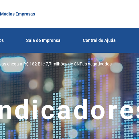
 Médias Empresas
os
Sala de Imprensa
Central de Ajuda
sas chega a R$ 182 Bi e 7,7 milhões de CNPJs negativados
Indicadore