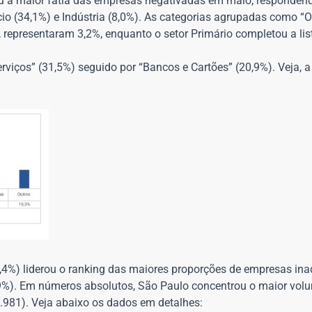
rou a maior fatia das empresas negativadas em maio, responden
o (34,1%) e Indústria (8,0%). As categorias agrupadas como “O
, representaram 3,2%, enquanto o setor Primário completou a li
viços” (31,5%) seguido por “Bancos e Cartões” (20,9%). Veja, a 
(42,4%) liderou o ranking das maiores proporções de empresas i
,9%). Em números absolutos, São Paulo concentrou o maior vol
4.981). Veja abaixo os dados em detalhes: