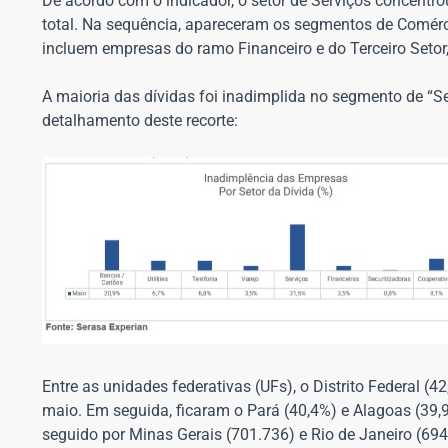
De acordo com o indicador, o setor de Serviços concent
total. Na sequência, apareceram os segmentos de Comérci
incluem empresas do ramo Financeiro e do Terceiro Setor
A maioria das dívidas foi inadimplida no segmento de “Ser
detalhamento deste recorte:
Entre as unidades federativas (UFs), o Distrito Federal 
maio. Em seguida, ficaram o Pará (40,4%) e Alagoas (39
seguido por Minas Gerais (701.736) e Rio de Janeiro (69