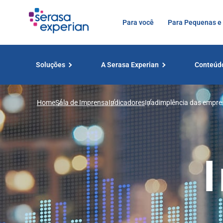
Para você
Para Pequenas e
Soluções
A Serasa Experian
Conteúd
Home
Sala de Imprensa
Indicadores
Inadimplência das empre