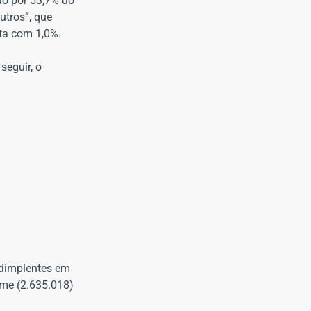
do por 53,7% do
utros”, que
sta com 1,0%.
seguir, o
nadimplentes em
ume (2.635.018)