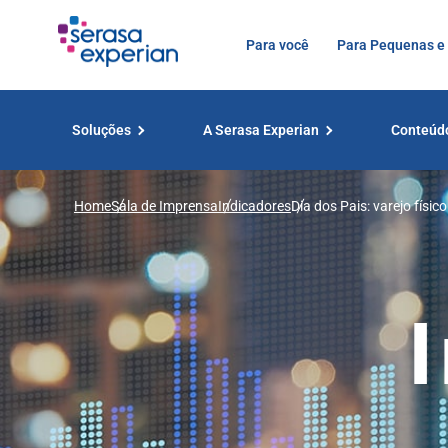
Para você
Para Pequenas e
Soluções
A Serasa Experian
Conteúd
Home
Sala de Imprensa
Indicadores
Dia dos Pais: varejo físi