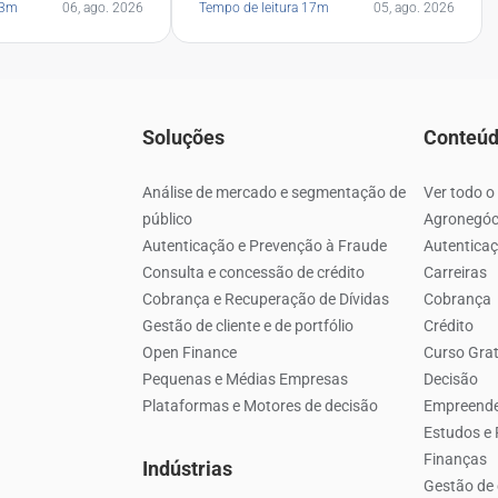
brasileiros, revela
13m
06, ago. 2026
Tempo de leitura 17m
05, ago. 2026
Serasa Experian
Soluções
Conteú
Análise de mercado e segmentação de
Ver todo o
público
Agronegóc
Autenticação e Prevenção à Fraude
Autenticaç
Consulta e concessão de crédito
Carreiras
Cobrança e Recuperação de Dívidas
Cobrança
Gestão de cliente e de portfólio
Crédito
Open Finance
Curso Grat
Pequenas e Médias Empresas
Decisão
Plataformas e Motores de decisão
Empreend
Estudos e
Finanças
Indústrias
Gestão de 