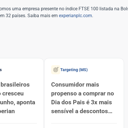
somos uma empresa presente no índice FTSE 100 listada na Bol
em 32 países. Saiba mais em
experianplc.com
.
s
Targeting (MS)
brasileiros
Consumidor mais
o cresceu
propenso a comprar no
junho, aponta
Dia dos Pais é 3x mais
perian
sensível a descontos
que a média dos