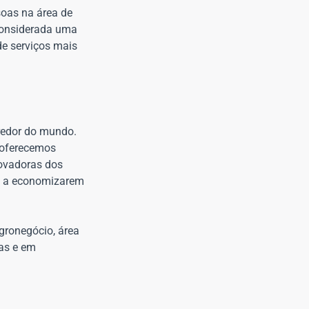
soas na área de
 considerada uma
e serviços mais
redor do mundo.
, oferecemos
novadoras dos
 e a economizarem
gronegócio, área
sas e em