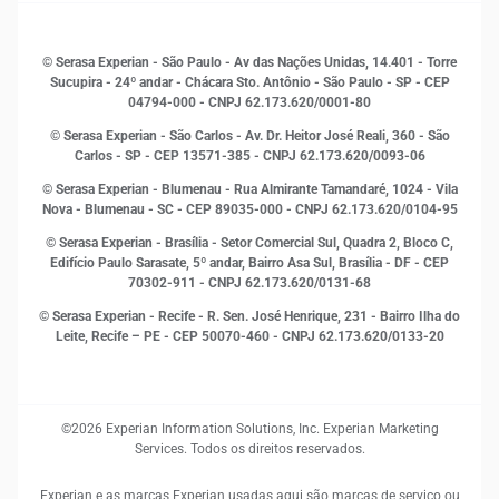
Histórias de sucesso
Indicadores Econômicos
© Serasa Experian - São Paulo - Av das Nações Unidas, 14.401 - Torre
Inovação e Tecnologia
Sucupira - 24º andar - Chácara Sto. Antônio - São Paulo - SP - CEP
Leis e impostos
04794-000 - CNPJ 62.173.620/0001-80
Marketing
© Serasa Experian - São Carlos - Av. Dr. Heitor José Reali, 360 - São
MEI
Carlos - SP
- CEP 13571-385 - CNPJ 62.173.620/0093-06
Open Finance
© Serasa Experian - Blumenau - Rua Almirante Tamandaré, 1024 - Vila
Proteção de Dados
Nova - Blumenau - SC - CEP 89035-000 - CNPJ 62.173.620/0104-95
RH
© Serasa Experian - Brasília - Setor Comercial Sul, Quadra 2, Bloco C,
Sustentabilidade Corporativa
Edifício Paulo Sarasate, 5º andar, Bairro Asa Sul, Brasília - DF - CEP
70302-911 - CNPJ 62.173.620/0131-68
© Serasa Experian - Recife - R. Sen. José Henrique, 231 - Bairro Ilha do
Leite, Recife – PE - CEP 50070-460 - CNPJ 62.173.620/0133-20
©2026 Experian Information Solutions, Inc. Experian Marketing
Services. Todos os direitos reservados.
Experian e as marcas Experian usadas aqui são marcas de serviço ou