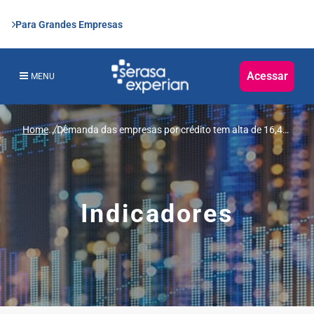
Para Grandes Empresas
Acessar
MENU
Home
...
Demanda das empresas por crédito tem alta de 16,4%
em maio, revela Serasa Experian
Indicadores