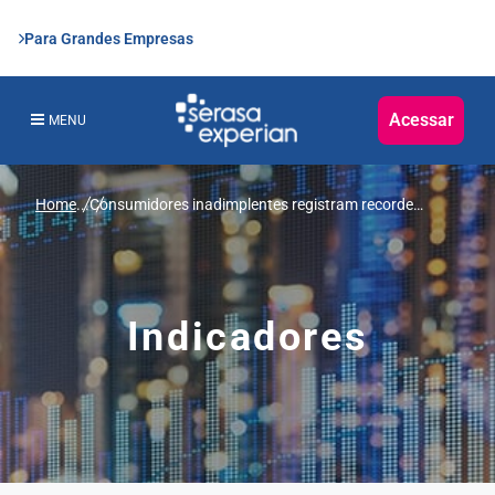
Para Grandes Empresas
Acessar
MENU
Home
...
Consumidores inadimplentes registram recorde
histórico de pagamento de dívidas negativadas em
2023, aponta Serasa Experian
Indicadores