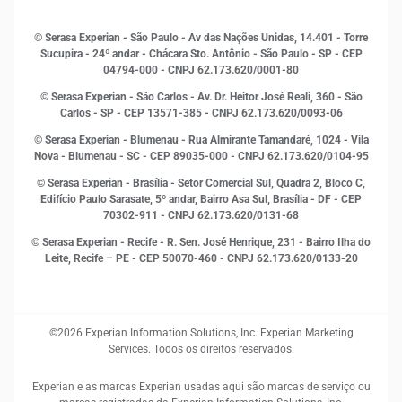
Histórias de sucesso
Indicadores Econômicos
© Serasa Experian - São Paulo - Av das Nações Unidas, 14.401 - Torre
Inovação e Tecnologia
Sucupira - 24º andar - Chácara Sto. Antônio - São Paulo - SP - CEP
Leis e impostos
04794-000 - CNPJ 62.173.620/0001-80
Marketing
© Serasa Experian - São Carlos - Av. Dr. Heitor José Reali, 360 - São
MEI
Carlos - SP
- CEP 13571-385 - CNPJ 62.173.620/0093-06
Open Finance
© Serasa Experian - Blumenau - Rua Almirante Tamandaré, 1024 - Vila
Proteção de Dados
Nova - Blumenau - SC - CEP 89035-000 - CNPJ 62.173.620/0104-95
RH
© Serasa Experian - Brasília - Setor Comercial Sul, Quadra 2, Bloco C,
Sustentabilidade Corporativa
Edifício Paulo Sarasate, 5º andar, Bairro Asa Sul, Brasília - DF - CEP
70302-911 - CNPJ 62.173.620/0131-68
© Serasa Experian - Recife - R. Sen. José Henrique, 231 - Bairro Ilha do
Leite, Recife – PE - CEP 50070-460 - CNPJ 62.173.620/0133-20
©2026 Experian Information Solutions, Inc. Experian Marketing
Services. Todos os direitos reservados.
Experian e as marcas Experian usadas aqui são marcas de serviço ou