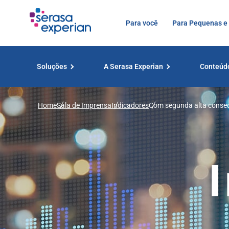
Para você
Para Pequenas e
Soluções
A Serasa Experian
Conteúd
Home
Sala de Imprensa
Indicadores
Com segunda alta consecu
fevereiro, releva Serasa 