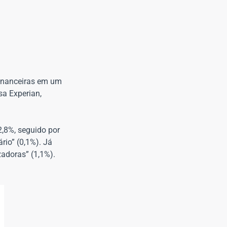
financeiras em um
sa Experian,
2,8%, seguido por
rio” (0,1%). Já
zadoras” (1,1%).