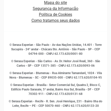
Curso Gratuito de Saúde Financeira
Mapa do site
Ética e Compliance
Decisão
Segurança da Informação
Novas Marcas
Empreendedorismo
Política de Cookies
Quem somos
Estudos e Pesquisas
Como tratamos seus dados
Sala de Imprensa
Finanças
Sustentabilidade
Gestão de clientes e fornecedores
Histórias de sucesso
Indicadores Econômicos
© Serasa Experian - São Paulo - Av das Nações Unidas, 14.401 - Torre
Inovação e Tecnologia
Sucupira - 24º andar - Chácara Sto. Antônio - São Paulo - SP - CEP
Leis e impostos
04794-000 - CNPJ 62.173.620/0001-80
Marketing
© Serasa Experian - São Carlos - Av. Dr. Heitor José Reali, 360 - São
MEI
Carlos - SP
- CEP 13571-385 - CNPJ 62.173.620/0093-06
Open Finance
© Serasa Experian - Blumenau - Rua Almirante Tamandaré, 1024 - Vila
Proteção de Dados
Nova - Blumenau - SC - CEP 89035-000 - CNPJ 62.173.620/0104-95
RH
© Serasa Experian - Brasília - Setor Comercial Sul, Quadra 2, Bloco C,
Sustentabilidade Corporativa
Edifício Paulo Sarasate, 5º andar, Bairro Asa Sul, Brasília - DF - CEP
70302-911 - CNPJ 62.173.620/0131-68
© Serasa Experian - Recife - R. Sen. José Henrique, 231 - Bairro Ilha do
Leite, Recife – PE - CEP 50070-460 - CNPJ 62.173.620/0133-20