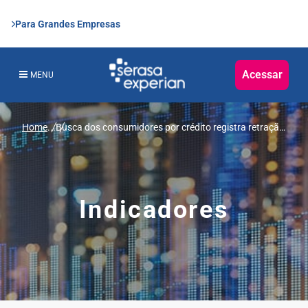
Para Grandes Empresas
Acessar
MENU
Home
...
Busca dos consumidores por crédito registra retração
1,1% no primeiro semestre de 2024, revela Serasa
Experian
Indicadores