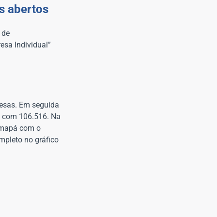
s abertos
 de
esa Individual”
resas. Em seguida
e com 106.516. Na
 Amapá com o
mpleto no gráfico