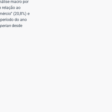
nálise macro por
m relação ao
mércio” (20,8%) e
 período do ano
perian
desde