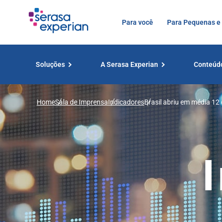
Para você
Para Pequenas e
Soluções
A Serasa Experian
Conteúd
Home
Sala de Imprensa
Indicadores
Brasil abriu em média 12
Experian