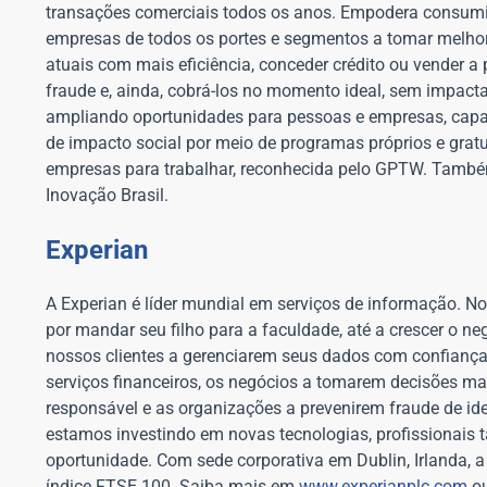
transações comerciais todos os anos. Empodera consumido
empresas de todos os portes e segmentos a tomar melhores
atuais com mais eficiência, conceder crédito ou vender a
fraude e, ainda, cobrá-los no momento ideal, sem impacta
ampliando oportunidades para pessoas e empresas, capac
de impacto social por meio de programas próprios e gra
empresas para trabalhar, reconhecida pelo GPTW. Também 
Inovação Brasil.
Experian
A Experian é líder mundial em serviços de informação. 
por mandar seu filho para a faculdade, até a crescer o
nossos clientes a gerenciarem seus dados com confiança
serviços financeiros, os negócios a tomarem decisões ma
responsável e as organizações a prevenirem fraude de i
estamos investindo em novas tecnologias, profissionais 
oportunidade. Com sede corporativa em Dublin, Irlanda, a
índice FTSE 100. Saiba mais em
www.experianplc.com
ou