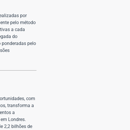
ealizadas por
mente pelo método
tivas a cada
regada do
o ponderadas pelo
isões
oportunidades, com
tos, transforma a
entos a
 em Londres.
e 2,2 bilhões de