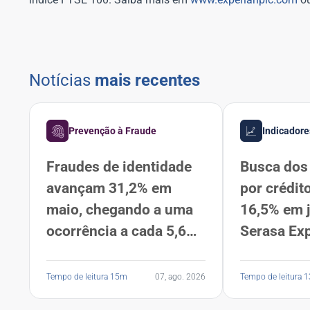
Notícias
mais recentes
Prevenção à Fraude
Indicadore
Fraudes de identidade
Busca dos 
avançam 31,2% em
por crédit
maio, chegando a uma
16,5% em 
ocorrência a cada 5,6
Serasa Ex
segundos, segundo
Serasa Experian
Tempo de leitura 15m
07, ago. 2026
Tempo de leitura 