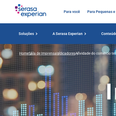
Para você
Para Pequenas e
Soluções
A Serasa Experian
Conteúd
Home
Sala de Imprensa
Indicadores
Atividade do comércio te