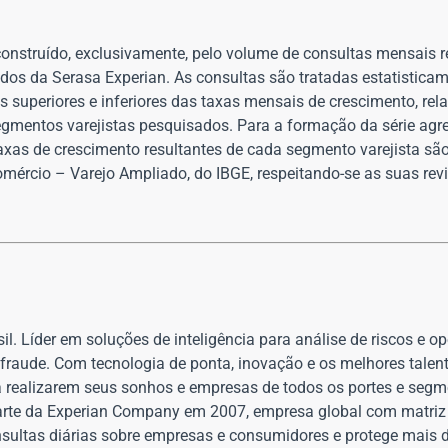
construído, exclusivamente, pelo volume de consultas mensais r
dos da Serasa Experian. As consultas são tratadas estatistica
superiores e inferiores das taxas mensais de crescimento, rela
egmentos varejistas pesquisados. Para a formação da série ag
taxas de crescimento resultantes de cada segmento varejista sã
mércio – Varejo Ampliado, do IBGE, respeitando-se as suas rev
il. Líder em soluções de inteligência para análise de riscos e 
 fraude. Com tecnologia de ponta, inovação e os melhores talen
a realizarem seus sonhos e empresas de todos os portes e segm
parte da Experian Company em 2007, empresa global com matriz
nsultas diárias sobre empresas e consumidores e protege mais d