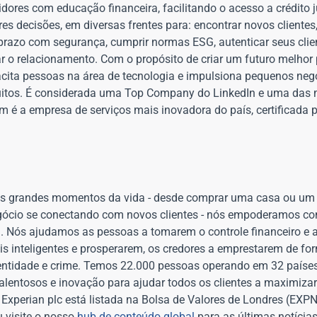
res com educação financeira, facilitando o acesso a crédito j
 decisões, em diversas frentes para: encontrar novos clientes,
 prazo com segurança, cumprir normas ESG, autenticar seus clien
r o relacionamento. Com o propósito de criar um futuro melhor
ita pessoas na área de tecnologia e impulsiona pequenos negó
tuitos. É considerada uma Top Company do LinkedIn e uma das
é a empresa de serviços mais inovadora do país, certificada p
Nos grandes momentos da vida - desde comprar uma casa ou um
 negócio se conectando com novos clientes - nós empoderamos c
. Nós ajudamos as pessoas a tomarem o controle financeiro e
is inteligentes e prosperarem, os credores a emprestarem de f
dentidade e crime. Temos 22.000 pessoas operando em 32 países
talentosos e inovação para ajudar todos os clientes a maximiz
 Experian plc está listada na Bolsa de Valores de Londres (EXP
 visite o nosso
hub de conteúdo global
para as últimas notícia