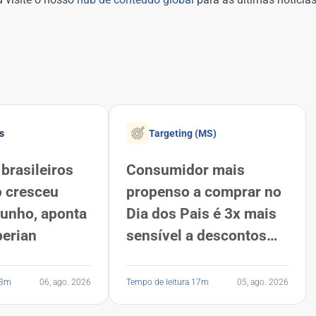
s
Targeting (MS)
brasileiros
Consumidor mais
o cresceu
propenso a comprar no
junho, aponta
Dia dos Pais é 3x mais
perian
sensível a descontos
que a média dos
brasileiros, revela
13m
06, ago. 2026
Tempo de leitura 17m
05, ago. 2026
Serasa Experian