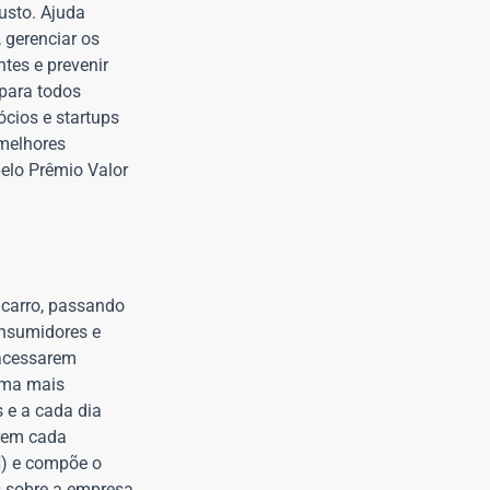
usto. Ajuda
 gerenciar os
tes e prevenir
 para todos
cios e startups
 melhores
elo Prêmio Valor
 carro, passando
onsumidores e
 acessarem
orma mais
 e a cada dia
arem cada
N) e compõe o
s sobre a empresa.