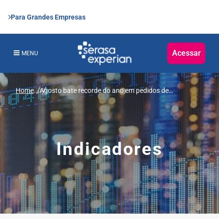
Para Grandes Empresas
Acessar
MENU
Home
...
Agosto bate recorde do ano em pedidos de
recuperação judicial, revela Serasa Experian
Indicadores