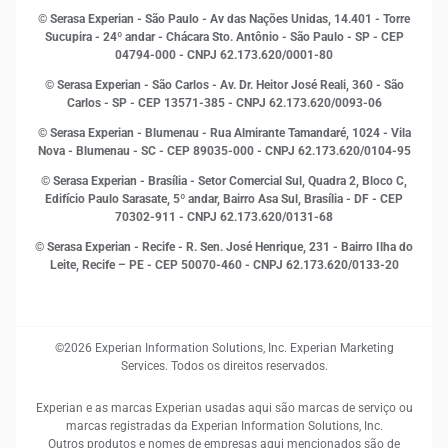
Indicadores Econômicos
© Serasa Experian - São Paulo - Av das Nações Unidas, 14.401 - Torre
Inovação e Tecnologia
Sucupira - 24º andar - Chácara Sto. Antônio - São Paulo - SP - CEP
Leis e impostos
04794-000 - CNPJ 62.173.620/0001-80
Marketing
© Serasa Experian - São Carlos - Av. Dr. Heitor José Reali, 360 - São
MEI
Carlos - SP
- CEP 13571-385 - CNPJ 62.173.620/0093-06
Open Finance
© Serasa Experian - Blumenau - Rua Almirante Tamandaré, 1024 - Vila
Proteção de Dados
Nova - Blumenau - SC - CEP 89035-000 - CNPJ 62.173.620/0104-95
RH
© Serasa Experian - Brasília - Setor Comercial Sul, Quadra 2, Bloco C,
Sustentabilidade Corporativa
Edifício Paulo Sarasate, 5º andar, Bairro Asa Sul, Brasília - DF - CEP
70302-911 - CNPJ 62.173.620/0131-68
© Serasa Experian - Recife - R. Sen. José Henrique, 231 - Bairro Ilha do
Leite, Recife – PE - CEP 50070-460 - CNPJ 62.173.620/0133-20
©2026 Experian Information Solutions, Inc. Experian Marketing
Services. Todos os direitos reservados.
Experian e as marcas Experian usadas aqui são marcas de serviço ou
marcas registradas da Experian Information Solutions, Inc.
Outros produtos e nomes de empresas aqui mencionados são de