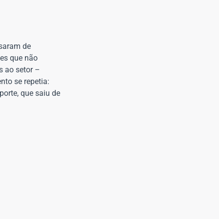
isaram de
eles que não
s ao setor –
to se repetia:
orte, que saiu de