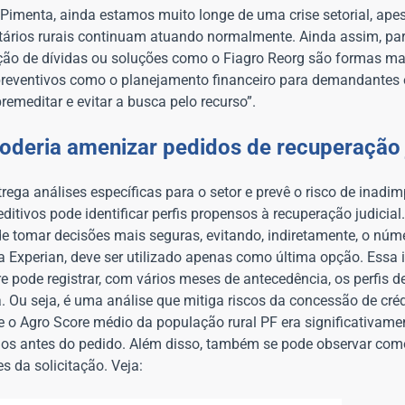
Pimenta, ainda estamos muito longe de uma crise setorial, ape
etários rurais continuam atuando normalmente. Ainda assim, pa
iação de dívidas ou soluções como o Fiagro Reorg são formas m
preventivos como o planejamento financeiro para demandantes 
emeditar e evitar a busca pelo recurso”.
poderia amenizar pedidos de recuperação 
ega análises específicas para o setor e prevê o risco de inadi
itivos pode identificar perfis propensos à recuperação judicial
 de tomar decisões mais seguras, evitando, indiretamente, o núm
 Experian, deve ser utilizado apenas como última opção. Essa i
pode registrar, com vários meses de antecedência, os perfis de
a. Ou seja, é uma análise que mitiga riscos da concessão de créd
o Agro Score médio da população rural PF era significativame
nos antes do pedido. Além disso, também se pode observar com
 da solicitação. Veja: