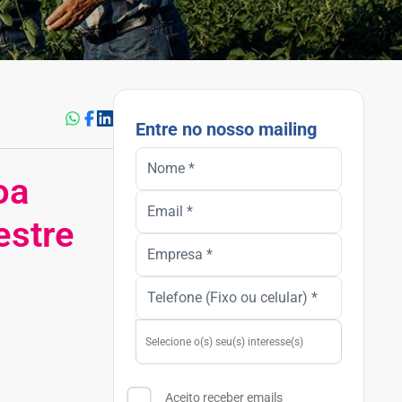
Entre no nosso mailing
oa
estre
Aceito receber emails