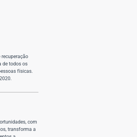
e recuperação
a de todos os
essoas físicas.
/2020.
oportunidades, com
tos, transforma a
entos a