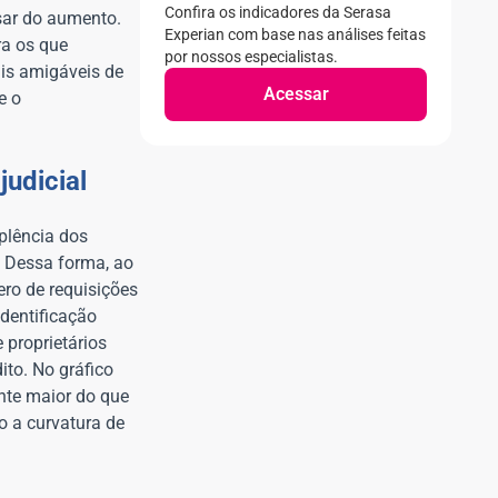
Confira os indicadores da Serasa
sar do aumento.
Experian com base nas análises feitas
ra os que
por nossos especialistas.
ais amigáveis de
Acessar
e o
judicial
mplência dos
. Dessa forma, ao
ero de requisições
dentificação
 proprietários
ito. No gráfico
nte maior do que
o a curvatura de