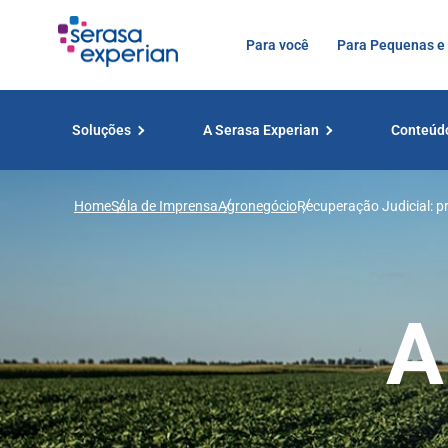
Para você
Para Pequenas e
Soluções
A Serasa Experian
Conteúd
Home
Sala de Imprensa
Agronegócio
Recuperação Judicial: pr
trimestre de 2024, most
A