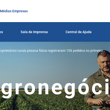
 Médias Empresas
os
Sala de Imprensa
Central de Ajuda
oprietários rurais pessoa física registraram 106 pedidos no primeiro
ra Serasa Experian
gronegóc