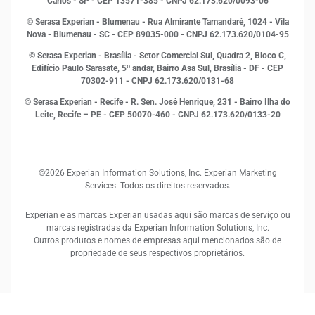
MEI
Carlos - SP
- CEP 13571-385 - CNPJ 62.173.620/0093-06
Open Finance
© Serasa Experian - Blumenau - Rua Almirante Tamandaré, 1024 - Vila
Proteção de Dados
Nova - Blumenau - SC - CEP 89035-000 - CNPJ 62.173.620/0104-95
RH
© Serasa Experian - Brasília - Setor Comercial Sul, Quadra 2, Bloco C,
Sustentabilidade Corporativa
Edifício Paulo Sarasate, 5º andar, Bairro Asa Sul, Brasília - DF - CEP
70302-911 - CNPJ 62.173.620/0131-68
© Serasa Experian - Recife - R. Sen. José Henrique, 231 - Bairro Ilha do
Leite, Recife – PE - CEP 50070-460 - CNPJ 62.173.620/0133-20
©2026 Experian Information Solutions, Inc. Experian Marketing
Services. Todos os direitos reservados.
Experian e as marcas Experian usadas aqui são marcas de serviço ou
marcas registradas da Experian Information Solutions, Inc.
Outros produtos e nomes de empresas aqui mencionados são de
propriedade de seus respectivos proprietários.