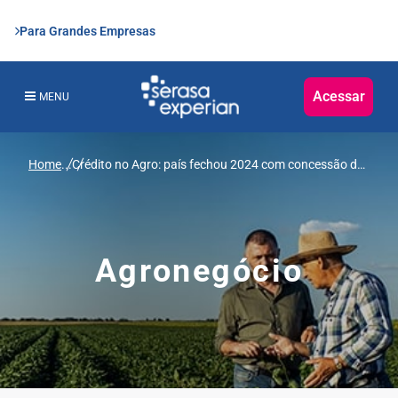
Para Grandes Empresas
Acessar
MENU
Home
...
Crédito no Agro: país fechou 2024 com concessão de
R$ 220 bilhões em linhas rurais e agroindustriais do
recurso financeiro, aponta dado inédito da Serasa
Experian
Agronegócio