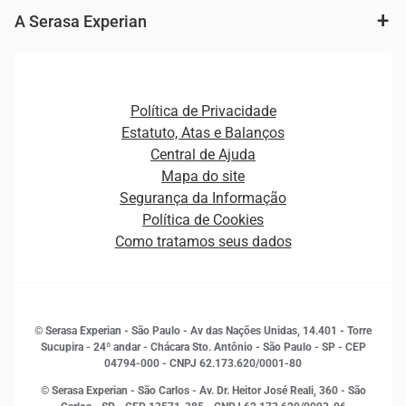
Fintechs
Cobrança e Recuperação de Dívidas
A Serasa Experian
Ver todo o conteúdo
Gestão de cliente e de portfólio
Agronegócio
Open Finance
Atualização Cadastral e Financeira para Pessoa Jurídica
Autenticação e Prevenção à Fraude
Pequenas e Médias Empresas
Canais de Atendimento
Carreiras
Plataformas e Motores de decisão
Política de Privacidade
Carreiras
Cobrança
Estatuto, Atas e Balanços
Distribuidores e representantes
Crédito
Central de Ajuda
Estrutura Organizacional
Curso Gratuito de Saúde Financeira
Mapa do site
Ética e Compliance
Decisão
Segurança da Informação
Novas Marcas
Empreendedorismo
Política de Cookies
Quem somos
Estudos e Pesquisas
Como tratamos seus dados
Sala de Imprensa
Finanças
Sustentabilidade
Gestão de clientes e fornecedores
Histórias de sucesso
Indicadores Econômicos
© Serasa Experian - São Paulo - Av das Nações Unidas, 14.401 - Torre
Inovação e Tecnologia
Sucupira - 24º andar - Chácara Sto. Antônio - São Paulo - SP - CEP
Leis e impostos
04794-000 - CNPJ 62.173.620/0001-80
Marketing
© Serasa Experian - São Carlos - Av. Dr. Heitor José Reali, 360 - São