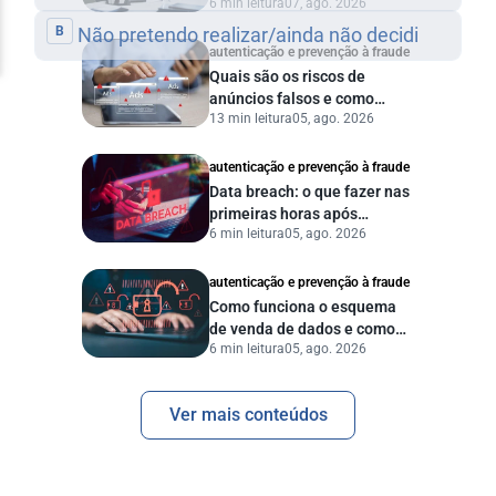
6 min leitura
07, ago. 2026
autenticação e prevenção à fraude
Quais são os riscos de
anúncios falsos e como
13 min leitura
05, ago. 2026
proteger seu negócio?
autenticação e prevenção à fraude
Data breach: o que fazer nas
primeiras horas após
6 min leitura
05, ago. 2026
vazamento de dados?
autenticação e prevenção à fraude
Como funciona o esquema
de venda de dados e como
6 min leitura
05, ago. 2026
proteger sua empresa?
Ver mais conteúdos