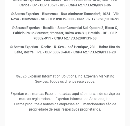
© Serasa Experian - São Carlos - Av. Dr. Heitor José Reali, 360 - São
MEI
Carlos - SP
- CEP 13571-385 - CNPJ 62.173.620/0093-06
Open Finance
© Serasa Experian - Blumenau - Rua Almirante Tamandaré, 1024 - Vila
Proteção de Dados
Nova - Blumenau - SC - CEP 89035-000 - CNPJ 62.173.620/0104-95
RH
© Serasa Experian - Brasília - Setor Comercial Sul, Quadra 2, Bloco C,
Sustentabilidade Corporativa
Edifício Paulo Sarasate, 5º andar, Bairro Asa Sul, Brasília - DF - CEP
70302-911 - CNPJ 62.173.620/0131-68
© Serasa Experian - Recife - R. Sen. José Henrique, 231 - Bairro Ilha do
Leite, Recife – PE - CEP 50070-460 - CNPJ 62.173.620/0133-20
©2026 Experian Information Solutions, Inc. Experian Marketing
Services. Todos os direitos reservados.
Experian e as marcas Experian usadas aqui são marcas de serviço ou
marcas registradas da Experian Information Solutions, Inc.
Outros produtos e nomes de empresas aqui mencionados são de
propriedade de seus respectivos proprietários.