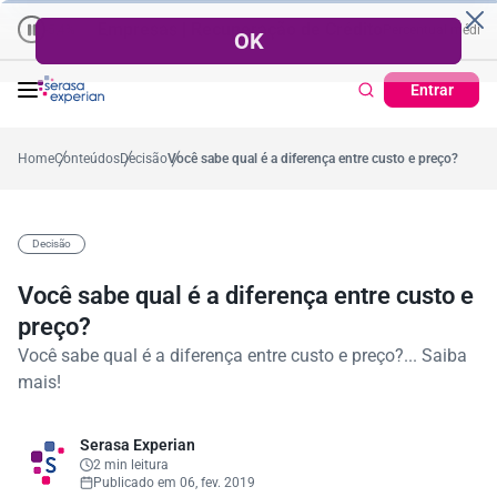
Empresas | Recuperação de Crédito
Cartão de Crédito | C
l
al médio no ano
-5,4%
57,2%
Percentual no mês
53,7%
Percentual médio no a
Entrar
Home
Conteúdos
Decisão
Você sabe qual é a diferença entre custo e preço?
Decisão
Você sabe qual é a diferença entre custo e
preço?
Você sabe qual é a diferença entre custo e preço?... Saiba
mais!
Serasa Experian
2 min leitura
Publicado em 06, fev. 2019