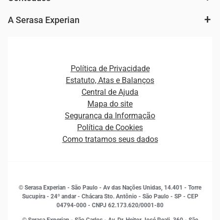
Agronegócio
Consulta e concessão de crédito
Fintechs
Cobrança e Recuperação de Dívidas
A Serasa Experian
Ver todo o conteúdo
Gestão de cliente e de portfólio
Agronegócio
Open Finance
Atualização Cadastral e Financeira para Pessoa Jurídica
Autenticação e Prevenção à Fraude
Pequenas e Médias Empresas
Canais de Atendimento
Carreiras
Plataformas e Motores de decisão
Política de Privacidade
Carreiras
Cobrança
Estatuto, Atas e Balanços
Distribuidores e representantes
Crédito
Central de Ajuda
Estrutura Organizacional
Curso Gratuito de Saúde Financeira
Mapa do site
Ética e Compliance
Decisão
Segurança da Informação
Novas Marcas
Empreendedorismo
Política de Cookies
Quem somos
Estudos e Pesquisas
Como tratamos seus dados
Sala de Imprensa
Finanças
Sustentabilidade
Gestão de clientes e fornecedores
Histórias de sucesso
Indicadores Econômicos
© Serasa Experian - São Paulo - Av das Nações Unidas, 14.401 - Torre
Inovação e Tecnologia
Sucupira - 24º andar - Chácara Sto. Antônio - São Paulo - SP - CEP
Leis e impostos
04794-000 - CNPJ 62.173.620/0001-80
Marketing