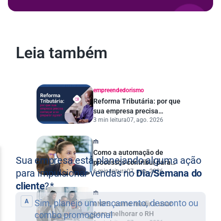
Leia também
empreendedorismo
Reforma Tributária: por que
sua empresa precisa
3 min leitura
07, ago. 2026
começar a se preparar
agora?
rh
Como a automação de
processos contribui para
6 min leitura
07, ago. 2026
uma gestão pública mais
eficiente
rh
eNPS: como medir e usar
para melhorar o RH