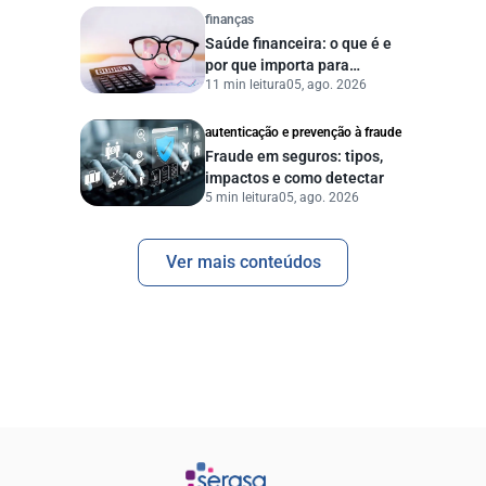
finanças
Saúde financeira: o que é e
por que importa para
11 min leitura
05, ago. 2026
pessoas e empresas?
autenticação e prevenção à fraude
Fraude em seguros: tipos,
impactos e como detectar
5 min leitura
05, ago. 2026
Ver mais conteúdos