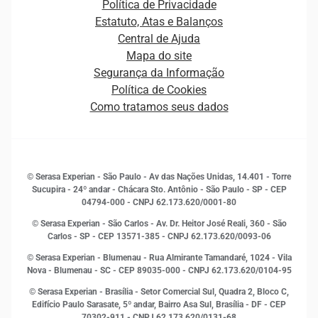
Plataformas e Motores de decisão
Política de Privacidade
Carreiras
Cobrança
Estatuto, Atas e Balanços
Distribuidores e representantes
Crédito
Central de Ajuda
Estrutura Organizacional
Curso Gratuito de Saúde Financeira
Mapa do site
Ética e Compliance
Decisão
Segurança da Informação
Novas Marcas
Empreendedorismo
Política de Cookies
Quem somos
Estudos e Pesquisas
Como tratamos seus dados
Sala de Imprensa
Finanças
Sustentabilidade
Gestão de clientes e fornecedores
Histórias de sucesso
Indicadores Econômicos
© Serasa Experian - São Paulo - Av das Nações Unidas, 14.401 - Torre
Inovação e Tecnologia
Sucupira - 24º andar - Chácara Sto. Antônio - São Paulo - SP - CEP
Leis e impostos
04794-000 - CNPJ 62.173.620/0001-80
Marketing
© Serasa Experian - São Carlos - Av. Dr. Heitor José Reali, 360 - São
MEI
Carlos - SP
- CEP 13571-385 - CNPJ 62.173.620/0093-06
Open Finance
© Serasa Experian - Blumenau - Rua Almirante Tamandaré, 1024 - Vila
Proteção de Dados
Nova - Blumenau - SC - CEP 89035-000 - CNPJ 62.173.620/0104-95
RH
© Serasa Experian - Brasília - Setor Comercial Sul, Quadra 2, Bloco C,
Sustentabilidade Corporativa
Edifício Paulo Sarasate, 5º andar, Bairro Asa Sul, Brasília - DF - CEP
70302-911 - CNPJ 62.173.620/0131-68