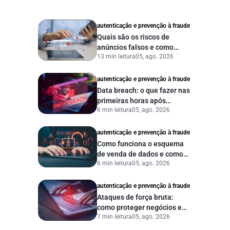
autenticação e prevenção à fraude
Quais são os riscos de
anúncios falsos e como
13 min leitura
05, ago. 2026
proteger seu negócio?
autenticação e prevenção à fraude
Data breach: o que fazer nas
primeiras horas após
6 min leitura
05, ago. 2026
vazamento de dados?
autenticação e prevenção à fraude
Como funciona o esquema
de venda de dados e como
6 min leitura
05, ago. 2026
proteger sua empresa?
autenticação e prevenção à fraude
Ataques de força bruta:
como proteger negócios e
7 min leitura
05, ago. 2026
dados digitais