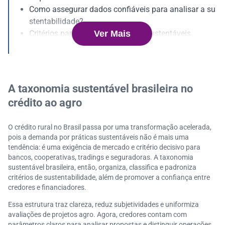
Como assegurar dados confiáveis para analisar a su
stentabilidade?
Ver Mais
Critérios para identificar projetos sustentáveis
A relação entre compliance, auditoria e crédito suste
ntável
Como o agronegócio brasileiro pode fortalecer sua re
putação?
A taxonomia sustentável brasileira no
Como diferenciar projetos reais e evitar o greenwashi
crédito ao agro
ng?
O crédito rural no Brasil passa por uma transformação acelerada,
pois a demanda por práticas sustentáveis não é mais uma
tendência: é uma exigência de mercado e critério decisivo para
bancos, cooperativas, tradings e seguradoras. A taxonomia
sustentável brasileira, então, organiza, classifica e padroniza
critérios de sustentabilidade, além de promover a confiança entre
credores e financiadores.
Essa estrutura traz clareza, reduz subjetividades e uniformiza
avaliações de projetos agro. Agora, credores contam com
parâmetros claros para analisar propostas e distinguir operações