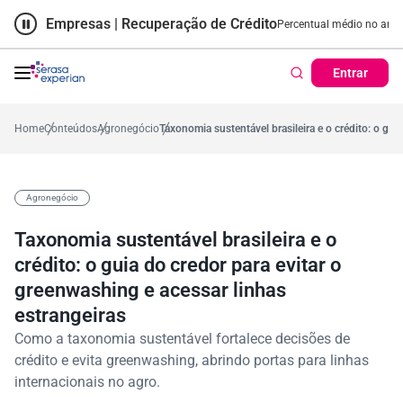
Empresas | Recuperação de Crédito
Cartão de Crédito | Cadastro
 no ano
57,2%
Percentual no mês
53,7%
Percentual médio no ano
38,7
Entrar
Home
Conteúdos
Agronegócio
Taxonomia sustentável brasileira e o crédito: o gui
Agronegócio
Taxonomia sustentável brasileira e o
crédito: o guia do credor para evitar o
greenwashing e acessar linhas
estrangeiras
Como a taxonomia sustentável fortalece decisões de
crédito e evita greenwashing, abrindo portas para linhas
internacionais no agro.