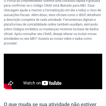
O Portal do Empreendedor oferece uma consulta rápida e gratuita
para confirmar se o código CNAE está liberado para MEI. Essa
checagem ajuda a manter a formalização em dia e reduz o risco de
autuações fiscais. Além disso, sites oficiais como o IBGE detalham
a descrição completa de cada atividade. Ferramentas digitais e
plataformas de contabilidade online também auxiliam, alertando
sobre códigos inválidos ou mudanças recentes na base de dados
oficial. Após consultar seu CNAE, deseja alterar ou incluir novas
atividades no seu MEI? Assista ao nosso vídeo e saiba como
proceder:
O que muda se sua atividade não estiver