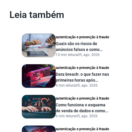
Leia também
autenticação e prevenção à fraude
Quais são os riscos de
anúncios falsos e como
13 min leitura
05, ago. 2026
proteger seu negócio?
autenticação e prevenção à fraude
Data breach: o que fazer nas
primeiras horas após
6 min leitura
05, ago. 2026
vazamento de dados?
autenticação e prevenção à fraude
Como funciona o esquema
de venda de dados e como
6 min leitura
05, ago. 2026
proteger sua empresa?
autenticação e prevenção à fraude