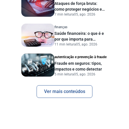
Ataques de força bruta:
como proteger negócios e
7 min leitura
05, ago. 2026
dados digitais
finanças
Saúde financeira: o que é e
por que importa para
11 min leitura
05, ago. 2026
pessoas e empresas?
autenticação e prevenção à fraude
Fraude em seguros: tipos,
impactos e como detectar
5 min leitura
05, ago. 2026
Ver mais conteúdos