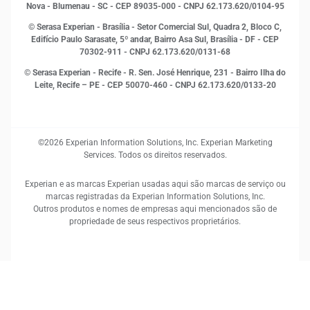
Proteção de Dados
Nova - Blumenau - SC - CEP 89035-000 - CNPJ 62.173.620/0104-95
RH
© Serasa Experian - Brasília - Setor Comercial Sul, Quadra 2, Bloco C,
Sustentabilidade Corporativa
Edifício Paulo Sarasate, 5º andar, Bairro Asa Sul, Brasília - DF - CEP
70302-911 - CNPJ 62.173.620/0131-68
© Serasa Experian - Recife - R. Sen. José Henrique, 231 - Bairro Ilha do
Leite, Recife – PE - CEP 50070-460 - CNPJ 62.173.620/0133-20
©2026 Experian Information Solutions, Inc. Experian Marketing
Services. Todos os direitos reservados.
Experian e as marcas Experian usadas aqui são marcas de serviço ou
marcas registradas da Experian Information Solutions, Inc.
Outros produtos e nomes de empresas aqui mencionados são de
propriedade de seus respectivos proprietários.