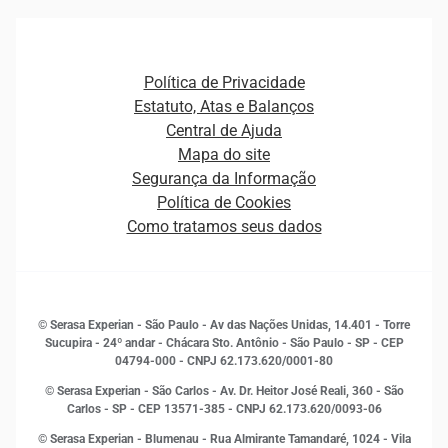
Ver todo o conteúdo
Gestão de cliente e de portfólio
Agronegócio
Open Finance
Atualização Cadastral e Financeira para Pessoa Jurídica
Autenticação e Prevenção à Fraude
Pequenas e Médias Empresas
Canais de Atendimento
Carreiras
Plataformas e Motores de decisão
Política de Privacidade
Carreiras
Cobrança
Estatuto, Atas e Balanços
Distribuidores e representantes
Crédito
Central de Ajuda
Estrutura Organizacional
Curso Gratuito de Saúde Financeira
Mapa do site
Ética e Compliance
Decisão
Segurança da Informação
Novas Marcas
Empreendedorismo
Política de Cookies
Quem somos
Estudos e Pesquisas
Como tratamos seus dados
Sala de Imprensa
Finanças
Sustentabilidade
Gestão de clientes e fornecedores
Histórias de sucesso
Indicadores Econômicos
© Serasa Experian - São Paulo - Av das Nações Unidas, 14.401 - Torre
Inovação e Tecnologia
Sucupira - 24º andar - Chácara Sto. Antônio - São Paulo - SP - CEP
Leis e impostos
04794-000 - CNPJ 62.173.620/0001-80
Marketing
© Serasa Experian - São Carlos - Av. Dr. Heitor José Reali, 360 - São
MEI
Carlos - SP
- CEP 13571-385 - CNPJ 62.173.620/0093-06
Open Finance
© Serasa Experian - Blumenau - Rua Almirante Tamandaré, 1024 - Vila