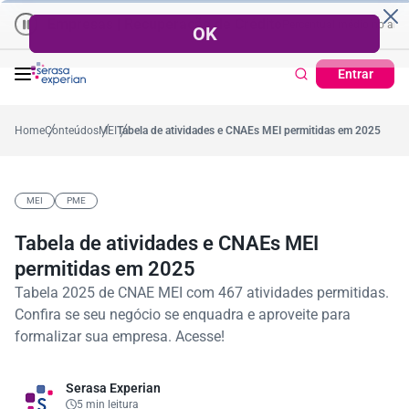
Empresas | Recuperação de Crédito
Cartão de Crédito | Cadastr
o no ano
,2%
57,2%
Percentual no mês
53,7%
Percentual médio no ano
3
Entrar
Home
Conteúdos
MEI
Tabela de atividades e CNAEs MEI permitidas em 2025
MEI
PME
Tabela de atividades e CNAEs MEI
permitidas em 2025
Tabela 2025 de CNAE MEI com 467 atividades permitidas.
Confira se seu negócio se enquadra e aproveite para
formalizar sua empresa. Acesse!
Serasa Experian
5 min leitura