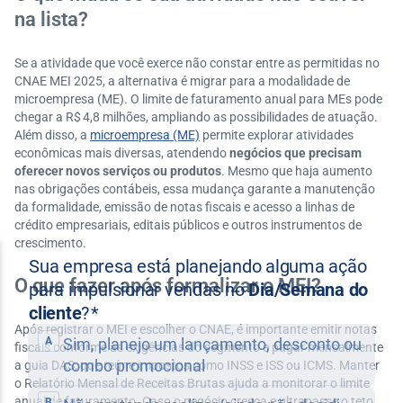
na lista?
Se a atividade que você exerce não constar entre as permitidas no
CNAE MEI 2025, a alternativa é migrar para a modalidade de
microempresa (ME). O limite de faturamento anual para MEs pode
chegar a R$ 4,8 milhões, ampliando as possibilidades de atuação.
Além disso, a
microempresa (ME)
permite explorar atividades
econômicas mais diversas, atendendo
negócios que precisam
oferecer novos serviços ou produtos
. Mesmo que haja aumento
nas obrigações contábeis, essa mudança garante a manutenção
da formalidade, emissão de notas fiscais e acesso a linhas de
crédito empresariais, editais públicos e outros instrumentos de
crescimento.
O que fazer após formalizar o MEI?
Após registrar o MEI e escolher o CNAE, é importante emitir notas
fiscais conforme as exigências do segmento e pagar mensalmente
a guia DAS, que reúne impostos como INSS e ISS ou ICMS. Manter
o Relatório Mensal de Receitas Brutas ajuda a monitorar o limite
anual de faturamento. Caso o negócio cresça e ultrapasse o teto