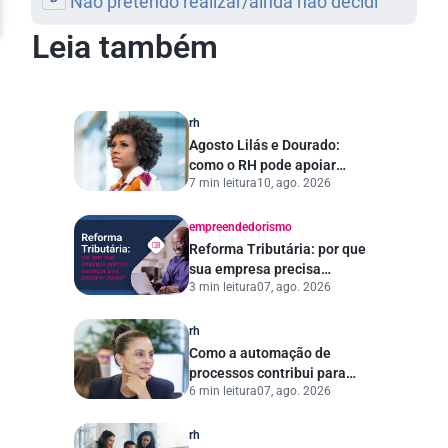
Leia também
rh
Agosto Lilás e Dourado:
como o RH pode apoiar
7 min leitura
10, ago. 2026
campanhas de
conscientização no
ambiente de trabalho
empreendedorismo
Reforma Tributária: por que
sua empresa precisa
3 min leitura
07, ago. 2026
começar a se preparar
agora?
rh
Como a automação de
processos contribui para
6 min leitura
07, ago. 2026
uma gestão pública mais
eficiente
rh