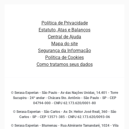
Gestão de cliente e de portfólio
Agronegócio
Open Finance
Atualização Cadastral e Financeira para Pessoa Jurídica
Autenticação e Prevenção à Fraude
Pequenas e Médias Empresas
Canais de Atendimento
Carreiras
Plataformas e Motores de decisão
Política de Privacidade
Carreiras
Cobrança
Estatuto, Atas e Balanços
Distribuidores e representantes
Crédito
Central de Ajuda
Estrutura Organizacional
Curso Gratuito de Saúde Financeira
Mapa do site
Ética e Compliance
Decisão
Segurança da Informação
Novas Marcas
Empreendedorismo
Política de Cookies
Quem somos
Estudos e Pesquisas
Como tratamos seus dados
Sala de Imprensa
Finanças
Sustentabilidade
Gestão de clientes e fornecedores
Histórias de sucesso
Indicadores Econômicos
© Serasa Experian - São Paulo - Av das Nações Unidas, 14.401 - Torre
Inovação e Tecnologia
Sucupira - 24º andar - Chácara Sto. Antônio - São Paulo - SP - CEP
Leis e impostos
04794-000 - CNPJ 62.173.620/0001-80
Marketing
© Serasa Experian - São Carlos - Av. Dr. Heitor José Reali, 360 - São
MEI
Carlos - SP
- CEP 13571-385 - CNPJ 62.173.620/0093-06
Open Finance
© Serasa Experian - Blumenau - Rua Almirante Tamandaré, 1024 - Vila