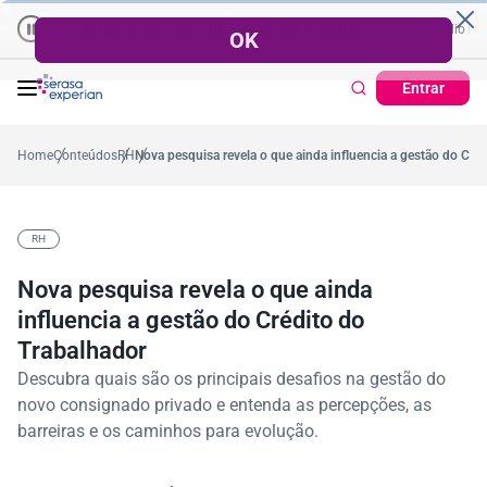
Empresas | Recuperação de Crédito
Cartão de Crédito | Cadas
édio no ano
-5,4%
57,2%
Percentual no mês
53,7%
Percentual médio no ano
Entrar
Home
Conteúdos
RH
Nova pesquisa revela o que ainda influencia a gestão do Cré
RH
Nova pesquisa revela o que ainda
influencia a gestão do Crédito do
Trabalhador
Descubra quais são os principais desafios na gestão do
novo consignado privado e entenda as percepções, as
barreiras e os caminhos para evolução.