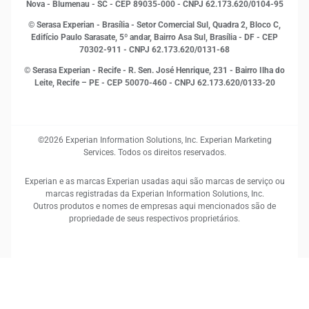
Proteção de Dados
Nova - Blumenau - SC - CEP 89035-000 - CNPJ 62.173.620/0104-95
RH
© Serasa Experian - Brasília - Setor Comercial Sul, Quadra 2, Bloco C,
Sustentabilidade Corporativa
Edifício Paulo Sarasate, 5º andar, Bairro Asa Sul, Brasília - DF - CEP
70302-911 - CNPJ 62.173.620/0131-68
© Serasa Experian - Recife - R. Sen. José Henrique, 231 - Bairro Ilha do
Leite, Recife – PE - CEP 50070-460 - CNPJ 62.173.620/0133-20
©2026 Experian Information Solutions, Inc. Experian Marketing
Services. Todos os direitos reservados.
Experian e as marcas Experian usadas aqui são marcas de serviço ou
marcas registradas da Experian Information Solutions, Inc.
Outros produtos e nomes de empresas aqui mencionados são de
propriedade de seus respectivos proprietários.