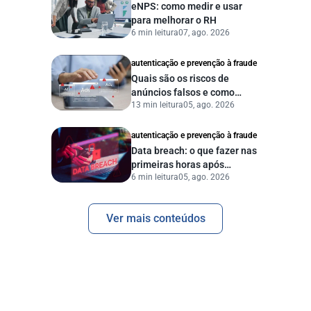
eNPS: como medir e usar
para melhorar o RH
6 min leitura
07, ago. 2026
autenticação e prevenção à fraude
Quais são os riscos de
anúncios falsos e como
13 min leitura
05, ago. 2026
proteger seu negócio?
autenticação e prevenção à fraude
Data breach: o que fazer nas
primeiras horas após
6 min leitura
05, ago. 2026
vazamento de dados?
Ver mais conteúdos