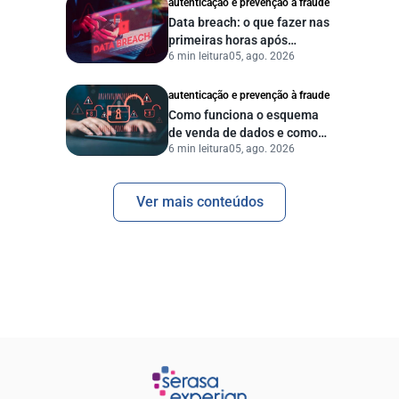
autenticação e prevenção à fraude
Data breach: o que fazer nas
primeiras horas após
6 min leitura
05, ago. 2026
vazamento de dados?
autenticação e prevenção à fraude
Como funciona o esquema
de venda de dados e como
6 min leitura
05, ago. 2026
proteger sua empresa?
Ver mais conteúdos