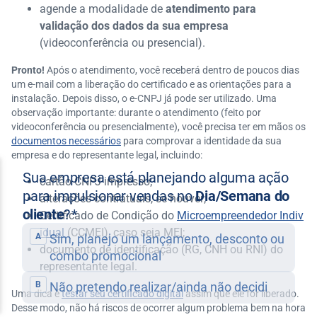
agende a modalidade de
atendimento para
validação dos dados da sua empresa
(videoconferência ou presencial).
Pronto!
Após o atendimento, você receberá dentro de poucos dias
um e-mail com a liberação do certificado e as orientações para a
instalação. Depois disso, o e-CNPJ já pode ser utilizado. Uma
observação importante: durante o atendimento (feito por
videoconferência ou presencialmente), você precisa ter em mãos os
documentos necessários
para comprovar a identidade da sua
empresa e do representante legal, incluindo:
cartão CNPJ impresso;
alterações contratuais, se houver;
Certificado de Condição do
Microempreendedor Indiv
idual
(CCMEI), caso seja MEI;
documento de identificação (RG, CNH ou RNI) do
representante legal.
Uma dica é
testar seu certificado digital
assim que ele for liberado.
Desse modo, não há riscos de ocorrer algum problema bem na hora