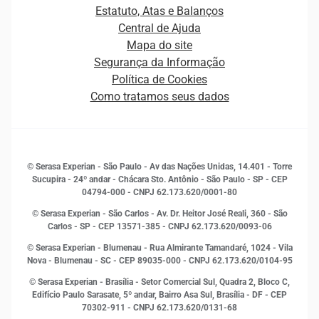
Carreiras
Cobrança
Estatuto, Atas e Balanços
Distribuidores e representantes
Crédito
Central de Ajuda
Estrutura Organizacional
Curso Gratuito de Saúde Financeira
Mapa do site
Ética e Compliance
Decisão
Segurança da Informação
Novas Marcas
Empreendedorismo
Política de Cookies
Quem somos
Estudos e Pesquisas
Como tratamos seus dados
Sala de Imprensa
Finanças
Sustentabilidade
Gestão de clientes e fornecedores
Histórias de sucesso
Indicadores Econômicos
© Serasa Experian - São Paulo - Av das Nações Unidas, 14.401 - Torre
Inovação e Tecnologia
Sucupira - 24º andar - Chácara Sto. Antônio - São Paulo - SP - CEP
Leis e impostos
04794-000 - CNPJ 62.173.620/0001-80
Marketing
© Serasa Experian - São Carlos - Av. Dr. Heitor José Reali, 360 - São
MEI
Carlos - SP
- CEP 13571-385 - CNPJ 62.173.620/0093-06
Open Finance
© Serasa Experian - Blumenau - Rua Almirante Tamandaré, 1024 - Vila
Proteção de Dados
Nova - Blumenau - SC - CEP 89035-000 - CNPJ 62.173.620/0104-95
RH
© Serasa Experian - Brasília - Setor Comercial Sul, Quadra 2, Bloco C,
Sustentabilidade Corporativa
Edifício Paulo Sarasate, 5º andar, Bairro Asa Sul, Brasília - DF - CEP
70302-911 - CNPJ 62.173.620/0131-68