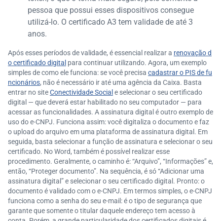
pessoa que possui esses dispositivos consegue
utilizá-lo. O certificado A3 tem validade de até 3
anos.
Após esses períodos de validade, é essencial realizar a
renovação d
o certificado digital
para continuar utilizando. Agora, um exemplo
simples de como ele funciona: se você precisa
cadastrar o PIS de fu
ncionários
, não é necessário ir até uma agência da Caixa. Basta
entrar no site
Conectividade Social
e selecionar o seu certificado
digital — que deverá estar habilitado no seu computador — para
acessar as funcionalidades. A assinatura digital é outro exemplo de
uso do e-CNPJ. Funciona assim: você digitaliza o documento e faz
o upload do arquivo em uma plataforma de assinatura digital. Em
seguida, basta selecionar a função de assinatura e selecionar o seu
certificado. No Word, também é possível realizar esse
procedimento. Geralmente, o caminho é: “Arquivo”, “Informações” e,
então, “Proteger documento”. Na sequência, é só “Adicionar uma
assinatura digital” e selecionar o seu certificado digital. Pronto: o
documento é validado com o e-CNPJ. Em termos simples, o e-CNPJ
funciona como a senha do seu e-mail: é o tipo de segurança que
garante que somente o titular daquele endereço tem acesso à
conta. Porém, a grande particularidade dos certificados digitais é