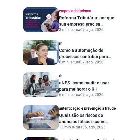
empreendedorismo
Reforma Tributária: por que
sua empresa precisa
3 min leitura
07, ago. 2026
começar a se preparar
agora?
rh
Como a automação de
processos contribui para
6 min leitura
07, ago. 2026
uma gestão pública mais
eficiente
rh
eNPS: como medir e usar
para melhorar o RH
6 min leitura
07, ago. 2026
autenticação e prevenção à fraude
Quais são os riscos de
anúncios falsos e como
13 min leitura
05, ago. 2026
proteger seu negócio?