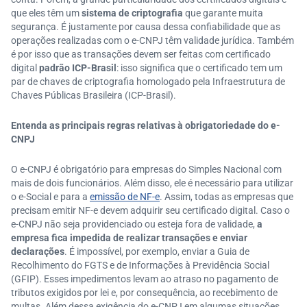
que eles têm um
sistema de criptografia
que garante muita
segurança. É justamente por causa dessa confiabilidade que as
operações realizadas com o e-CNPJ têm validade jurídica. Também
é por isso que as transações devem ser feitas com certificado
digital
padrão ICP-Brasil
: isso significa que o certificado tem um
par de chaves de criptografia homologado pela Infraestrutura de
Chaves Públicas Brasileira (ICP-Brasil).
Entenda as principais regras relativas à obrigatoriedade do e-
CNPJ
O e-CNPJ é obrigatório para empresas do Simples Nacional com
mais de dois funcionários. Além disso, ele é necessário para utilizar
o e-Social e para a
emissão de NF-e
. Assim, todas as empresas que
precisam emitir NF-e devem adquirir seu certificado digital. Caso o
e-CNPJ não seja providenciado ou esteja fora de validade,
a
empresa fica impedida de realizar transações e enviar
declarações
. É impossível, por exemplo, enviar a Guia de
Recolhimento do FGTS e de Informações à Previdência Social
(GFIP). Esses impedimentos levam ao atraso no pagamento de
tributos exigidos por lei e, por consequência, ao recebimento de
multas. Além dessa exigência do e-CNPJ em algumas situações,