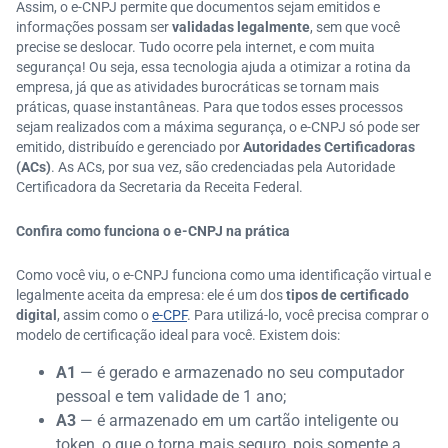
Assim, o e-CNPJ permite que documentos sejam emitidos e
informações possam ser
validadas legalmente
, sem que você
precise se deslocar. Tudo ocorre pela internet, e com muita
segurança! Ou seja, essa tecnologia ajuda a otimizar a rotina da
empresa, já que as atividades burocráticas se tornam mais
práticas, quase instantâneas. Para que todos esses processos
sejam realizados com a máxima segurança, o e-CNPJ só pode ser
emitido, distribuído e gerenciado por
Autoridades Certificadoras
(ACs)
. As ACs, por sua vez, são credenciadas pela Autoridade
Certificadora da Secretaria da Receita Federal.
Confira como funciona o e-CNPJ na prática
Como você viu, o e-CNPJ funciona como uma identificação virtual e
legalmente aceita da empresa: ele é um dos
tipos de certificado
digital
, assim como o
e-CPF
. Para utilizá-lo, você precisa comprar o
modelo de certificação ideal para você. Existem dois:
A1
— é gerado e armazenado no seu computador
pessoal e tem validade de 1 ano;
A3
— é armazenado em um cartão inteligente ou
token, o que o torna mais seguro, pois somente a