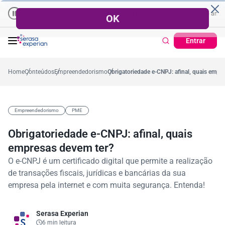
Empresas | Recuperação de Crédito
Cartão de Crédito | Cadastro 
o ano
,4%
57,2%
Percentual no mês
53,7%
Percentual médio no ano
3
Entrar
Home
Conteúdos
Empreendedorismo
Obrigatoriedade e-CNPJ: afinal, quais empr
Empreendedorismo
PME
Obrigatoriedade e-CNPJ: afinal, quais
empresas devem ter?
O e-CNPJ é um certificado digital que permite a realização
de transações fiscais, jurídicas e bancárias da sua
empresa pela internet e com muita segurança. Entenda!
Serasa Experian
6 min leitura