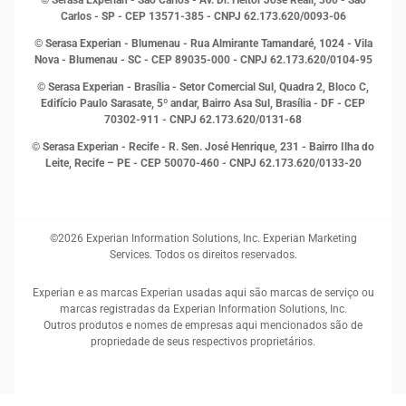
© Serasa Experian - São Carlos - Av. Dr. Heitor José Reali, 360 - São
MEI
Carlos - SP
- CEP 13571-385 - CNPJ 62.173.620/0093-06
Open Finance
© Serasa Experian - Blumenau - Rua Almirante Tamandaré, 1024 - Vila
Proteção de Dados
Nova - Blumenau - SC - CEP 89035-000 - CNPJ 62.173.620/0104-95
RH
© Serasa Experian - Brasília - Setor Comercial Sul, Quadra 2, Bloco C,
Sustentabilidade Corporativa
Edifício Paulo Sarasate, 5º andar, Bairro Asa Sul, Brasília - DF - CEP
70302-911 - CNPJ 62.173.620/0131-68
© Serasa Experian - Recife - R. Sen. José Henrique, 231 - Bairro Ilha do
Leite, Recife – PE - CEP 50070-460 - CNPJ 62.173.620/0133-20
©2026 Experian Information Solutions, Inc. Experian Marketing
Services. Todos os direitos reservados.
Experian e as marcas Experian usadas aqui são marcas de serviço ou
marcas registradas da Experian Information Solutions, Inc.
Outros produtos e nomes de empresas aqui mencionados são de
propriedade de seus respectivos proprietários.