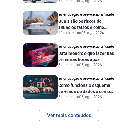
6 min leitura
07, ago. 2026
autenticação e prevenção à fraude
Quais são os riscos de
anúncios falsos e como
13 min leitura
05, ago. 2026
proteger seu negócio?
autenticação e prevenção à fraude
Data breach: o que fazer nas
primeiras horas após
6 min leitura
05, ago. 2026
vazamento de dados?
autenticação e prevenção à fraude
Como funciona o esquema
de venda de dados e como
6 min leitura
05, ago. 2026
proteger sua empresa?
Ver mais conteúdos