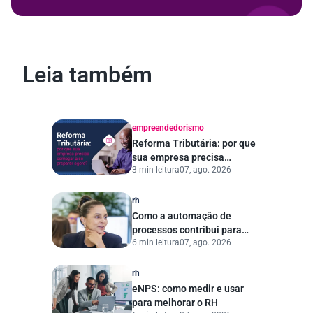
Leia também
empreendedorismo
Reforma Tributária: por que
sua empresa precisa
3 min leitura
07, ago. 2026
começar a se preparar
agora?
rh
Como a automação de
processos contribui para
6 min leitura
07, ago. 2026
uma gestão pública mais
eficiente
rh
eNPS: como medir e usar
para melhorar o RH