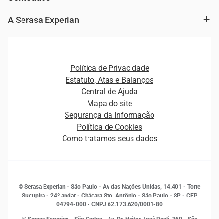
Agronegócio
Consulta e concessão de crédito
Fintechs
Cobrança e Recuperação de Dívidas
A Serasa Experian
Ver todo o conteúdo
Gestão de cliente e de portfólio
Agronegócio
Open Finance
Atualização Cadastral e Financeira para Pessoa Jurídica
Autenticação e Prevenção à Fraude
Pequenas e Médias Empresas
Canais de Atendimento
Carreiras
Plataformas e Motores de decisão
Política de Privacidade
Carreiras
Cobrança
Estatuto, Atas e Balanços
Distribuidores e representantes
Crédito
Central de Ajuda
Estrutura Organizacional
Curso Gratuito de Saúde Financeira
Mapa do site
Ética e Compliance
Decisão
Segurança da Informação
Novas Marcas
Empreendedorismo
Política de Cookies
Quem somos
Estudos e Pesquisas
Como tratamos seus dados
Sala de Imprensa
Finanças
Sustentabilidade
Gestão de clientes e fornecedores
Histórias de sucesso
Indicadores Econômicos
© Serasa Experian - São Paulo - Av das Nações Unidas, 14.401 - Torre
Inovação e Tecnologia
Sucupira - 24º andar - Chácara Sto. Antônio - São Paulo - SP - CEP
Leis e impostos
04794-000 - CNPJ 62.173.620/0001-80
Marketing