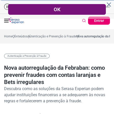
Empresas | Recuperação de Crédito
Cartão de Crédito | Cad
médio no ano
-5,4%
57,2%
Percentual no mês
53,7%
Percentual médio no an
Entrar
Home
Conteúdos
Autenticação e Prevenção à Fraude
Nova autorregulação da Febr
Autenticação e Prevenção à Fraude
Nova autorregulação da Febraban: como
prevenir fraudes com contas laranjas e
Bets irregulares
Descubra como as soluções da Serasa Experian podem
ajudar instituições financeiras a se adequarem às novas
regras e fortalecerem a prevenção à fraude.