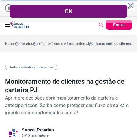
Empresas | Recuperação de Crédito
Cartão de Crédito | Cadastro Posi
o
57,2%
Percentual no mês
53,7%
Percentual médio no ano
38,7
Entrar
Home
Conteúdos
Gestão de clientes e fornecedores
Monitoramento de clientes na 
Gestão de clientes e fornecedores
Monitoramento de clientes na gestão de
carteira PJ
Aprimore decisões com monitoramento da carteira e
antecipe riscos. Saiba como proteger seu fluxo de caixa e
impulsionar oportunidades agora!
Serasa Experian
10 min leitura