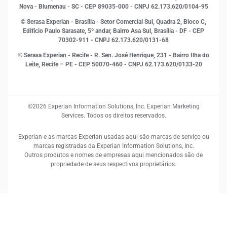
Proteção de Dados
Nova - Blumenau - SC - CEP 89035-000 - CNPJ 62.173.620/0104-95
RH
© Serasa Experian - Brasília - Setor Comercial Sul, Quadra 2, Bloco C,
Sustentabilidade Corporativa
Edifício Paulo Sarasate, 5º andar, Bairro Asa Sul, Brasília - DF - CEP
70302-911 - CNPJ 62.173.620/0131-68
© Serasa Experian - Recife - R. Sen. José Henrique, 231 - Bairro Ilha do
Leite, Recife – PE - CEP 50070-460 - CNPJ 62.173.620/0133-20
©2026 Experian Information Solutions, Inc. Experian Marketing
Services. Todos os direitos reservados.
Experian e as marcas Experian usadas aqui são marcas de serviço ou
marcas registradas da Experian Information Solutions, Inc.
Outros produtos e nomes de empresas aqui mencionados são de
propriedade de seus respectivos proprietários.