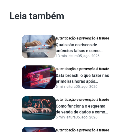
Leia também
autenticação e prevenção à fraude
Quais são os riscos de
anúncios falsos e como
13 min leitura
05, ago. 2026
proteger seu negócio?
autenticação e prevenção à fraude
Data breach: o que fazer nas
primeiras horas após
6 min leitura
05, ago. 2026
vazamento de dados?
autenticação e prevenção à fraude
Como funciona o esquema
de venda de dados e como
6 min leitura
05, ago. 2026
proteger sua empresa?
autenticação e prevenção à fraude