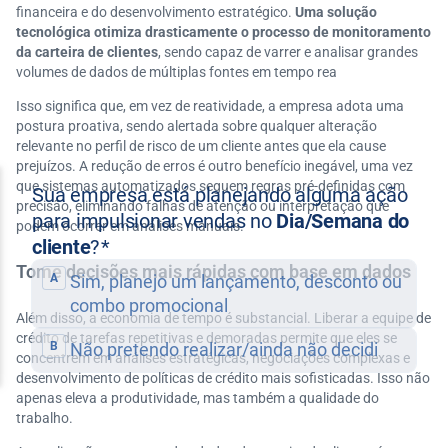
financeira e do desenvolvimento estratégico.
Uma solução
tecnológica otimiza drasticamente o processo de monitoramento
da carteira de clientes
, sendo capaz de varrer e analisar grandes
volumes de dados de múltiplas fontes em tempo rea
Isso significa que, em vez de reatividade, a empresa adota uma
postura proativa, sendo alertada sobre qualquer alteração
relevante no perfil de risco de um cliente antes que ela cause
prejuízos. A redução de erros é outro benefício inegável, uma vez
que sistemas automatizados seguem regras pré-definidas com
precisão, eliminando falhas de atenção ou interpretação que
podem ocorrer em análises manuais.
Tome decisões mais rápidas com base em dados
Além disso, a economia de tempo é substancial. Liberar a equipe de
crédito de tarefas repetitivas e demoradas permite que eles se
concentrem em análises estratégicas, negociações complexas e
desenvolvimento de políticas de crédito mais sofisticadas. Isso não
apenas eleva a produtividade, mas também a qualidade do
trabalho.