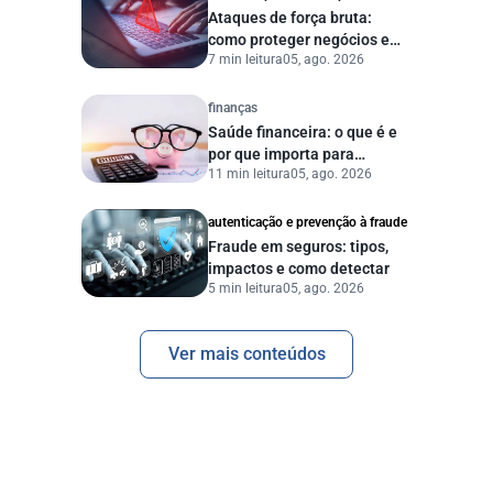
Ataques de força bruta:
como proteger negócios e
7 min leitura
05, ago. 2026
dados digitais
finanças
Saúde financeira: o que é e
por que importa para
11 min leitura
05, ago. 2026
pessoas e empresas?
autenticação e prevenção à fraude
Fraude em seguros: tipos,
impactos e como detectar
5 min leitura
05, ago. 2026
Ver mais conteúdos