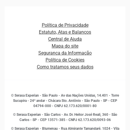
Ver todo o conteúdo
Gestão de cliente e de portfólio
Agronegócio
Open Finance
Atualização Cadastral e Financeira para Pessoa Jurídica
Autenticação e Prevenção à Fraude
Pequenas e Médias Empresas
Canais de Atendimento
Carreiras
Plataformas e Motores de decisão
Política de Privacidade
Carreiras
Cobrança
Estatuto, Atas e Balanços
Distribuidores e representantes
Crédito
Central de Ajuda
Estrutura Organizacional
Curso Gratuito de Saúde Financeira
Mapa do site
Ética e Compliance
Decisão
Segurança da Informação
Novas Marcas
Empreendedorismo
Política de Cookies
Quem somos
Estudos e Pesquisas
Como tratamos seus dados
Sala de Imprensa
Finanças
Sustentabilidade
Gestão de clientes e fornecedores
Histórias de sucesso
Indicadores Econômicos
© Serasa Experian - São Paulo - Av das Nações Unidas, 14.401 - Torre
Inovação e Tecnologia
Sucupira - 24º andar - Chácara Sto. Antônio - São Paulo - SP - CEP
Leis e impostos
04794-000 - CNPJ 62.173.620/0001-80
Marketing
© Serasa Experian - São Carlos - Av. Dr. Heitor José Reali, 360 - São
MEI
Carlos - SP
- CEP 13571-385 - CNPJ 62.173.620/0093-06
Open Finance
© Serasa Experian - Blumenau - Rua Almirante Tamandaré, 1024 - Vila