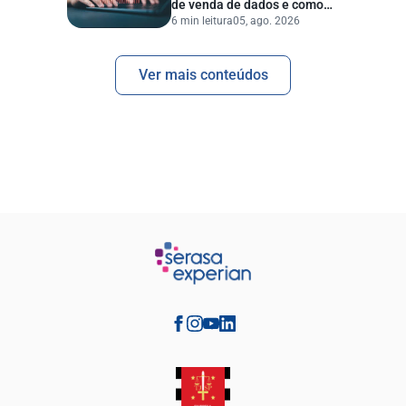
de venda de dados e como
6 min leitura
05, ago. 2026
proteger sua empresa?
Ver mais conteúdos