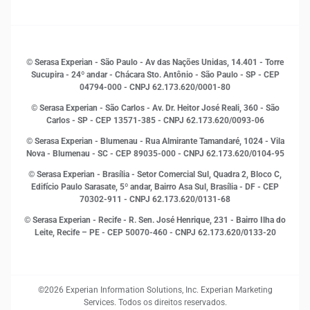
Sala de Imprensa
Finanças
Sustentabilidade
Gestão de clientes e fornecedores
Histórias de sucesso
Indicadores Econômicos
© Serasa Experian - São Paulo - Av das Nações Unidas, 14.401 - Torre
Inovação e Tecnologia
Sucupira - 24º andar - Chácara Sto. Antônio - São Paulo - SP - CEP
Leis e impostos
04794-000 - CNPJ 62.173.620/0001-80
Marketing
© Serasa Experian - São Carlos - Av. Dr. Heitor José Reali, 360 - São
MEI
Carlos - SP
- CEP 13571-385 - CNPJ 62.173.620/0093-06
Open Finance
© Serasa Experian - Blumenau - Rua Almirante Tamandaré, 1024 - Vila
Proteção de Dados
Nova - Blumenau - SC - CEP 89035-000 - CNPJ 62.173.620/0104-95
RH
© Serasa Experian - Brasília - Setor Comercial Sul, Quadra 2, Bloco C,
Sustentabilidade Corporativa
Edifício Paulo Sarasate, 5º andar, Bairro Asa Sul, Brasília - DF - CEP
70302-911 - CNPJ 62.173.620/0131-68
© Serasa Experian - Recife - R. Sen. José Henrique, 231 - Bairro Ilha do
Leite, Recife – PE - CEP 50070-460 - CNPJ 62.173.620/0133-20
©2026 Experian Information Solutions, Inc. Experian Marketing
Services. Todos os direitos reservados.