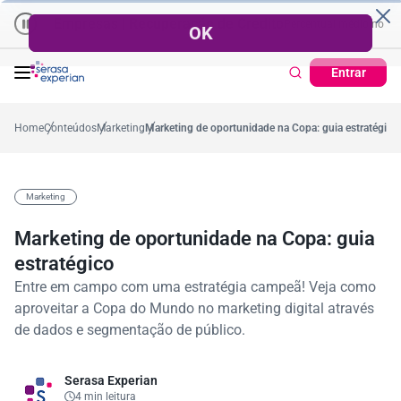
Empresas | Recuperação de Crédito
Cartão de Crédito | Cadas
édio no ano
5,4%
57,2%
Percentual no mês
53,7%
Percentual médio no ano
Entrar
Home
Conteúdos
Marketing
Marketing de oportunidade na Copa: guia estratégico
Marketing
Marketing de oportunidade na Copa: guia
estratégico
Entre em campo com uma estratégia campeã! Veja como
aproveitar a Copa do Mundo no marketing digital através
de dados e segmentação de público.
Serasa Experian
4 min leitura