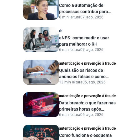
Como a automação de
processos contribui para
6 min leitura
07, ago. 2026
uma gestão pública mais
eficiente
rh
eNPS: como medir e usar
para melhorar o RH
6 min leitura
07, ago. 2026
autenticação e prevenção à fraude
Quais são os riscos de
anúncios falsos e como
13 min leitura
05, ago. 2026
proteger seu negócio?
autenticação e prevenção à fraude
Data breach: o que fazer nas
primeiras horas após
6 min leitura
05, ago. 2026
vazamento de dados?
autenticação e prevenção à fraude
Como funciona o esquema