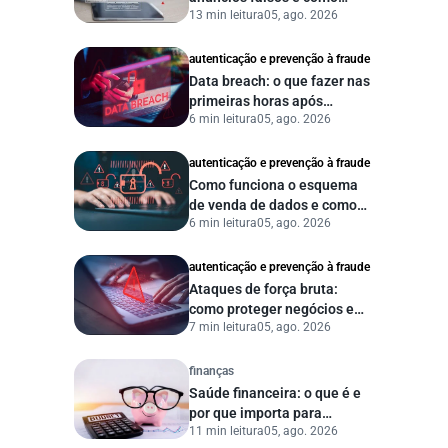
13 min leitura
05, ago. 2026
proteger seu negócio?
autenticação e prevenção à fraude
Data breach: o que fazer nas
primeiras horas após
6 min leitura
05, ago. 2026
vazamento de dados?
autenticação e prevenção à fraude
Como funciona o esquema
de venda de dados e como
6 min leitura
05, ago. 2026
proteger sua empresa?
autenticação e prevenção à fraude
Ataques de força bruta:
como proteger negócios e
7 min leitura
05, ago. 2026
dados digitais
finanças
Saúde financeira: o que é e
por que importa para
11 min leitura
05, ago. 2026
pessoas e empresas?