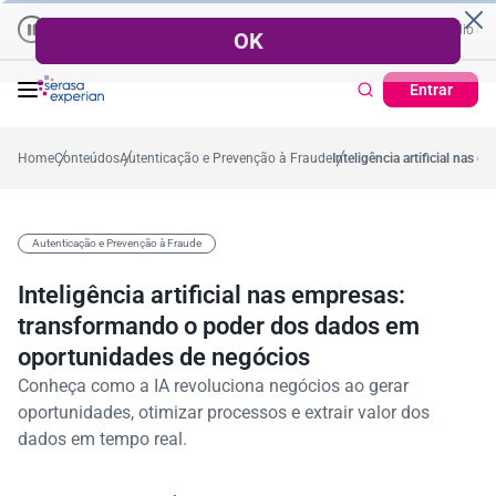
Empresas | Recuperação de Crédito
Cartão de Crédito | Cada
médio no ano
-0,2%
57,2%
Percentual no mês
53,7%
Percentual médio no ano
Entrar
Home
Conteúdos
Autenticação e Prevenção à Fraude
Inteligência artificial na
Autenticação e Prevenção à Fraude
Inteligência artificial nas empresas:
transformando o poder dos dados em
oportunidades de negócios
Conheça como a IA revoluciona negócios ao gerar
oportunidades, otimizar processos e extrair valor dos
dados em tempo real.