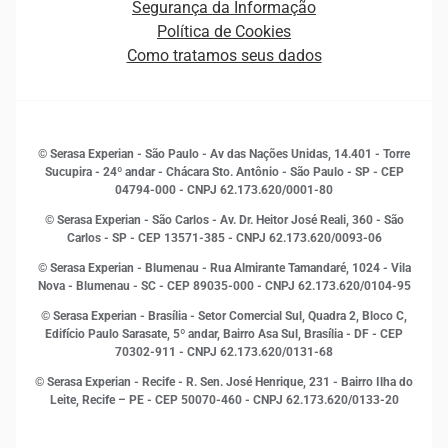
Segurança da Informação
Novas Marcas
Empreendedorismo
Política de Cookies
Quem somos
Estudos e Pesquisas
Como tratamos seus dados
Sala de Imprensa
Finanças
Sustentabilidade
Gestão de clientes e fornecedores
Histórias de sucesso
Indicadores Econômicos
© Serasa Experian - São Paulo - Av das Nações Unidas, 14.401 - Torre
Inovação e Tecnologia
Sucupira - 24º andar - Chácara Sto. Antônio - São Paulo - SP - CEP
Leis e impostos
04794-000 - CNPJ 62.173.620/0001-80
Marketing
© Serasa Experian - São Carlos - Av. Dr. Heitor José Reali, 360 - São
MEI
Carlos - SP
- CEP 13571-385 - CNPJ 62.173.620/0093-06
Open Finance
© Serasa Experian - Blumenau - Rua Almirante Tamandaré, 1024 - Vila
Proteção de Dados
Nova - Blumenau - SC - CEP 89035-000 - CNPJ 62.173.620/0104-95
RH
© Serasa Experian - Brasília - Setor Comercial Sul, Quadra 2, Bloco C,
Sustentabilidade Corporativa
Edifício Paulo Sarasate, 5º andar, Bairro Asa Sul, Brasília - DF - CEP
70302-911 - CNPJ 62.173.620/0131-68
© Serasa Experian - Recife - R. Sen. José Henrique, 231 - Bairro Ilha do
Leite, Recife – PE - CEP 50070-460 - CNPJ 62.173.620/0133-20