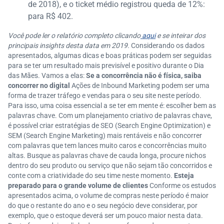
de 2018), e o ticket médio registrou queda de 12%:
para R$ 402.
Você pode ler o relatório completo clicando
aqui
e se inteirar dos
principais insights desta data em 2019.
Considerando os dados
apresentados, algumas dicas e boas práticas podem ser seguidas
para se ter um resultado mais previsível e positivo durante o Dia
das Mães. Vamos a elas:
Se a concorrência não é física, saiba
concorrer no digital
Ações de Inbound Marketing podem ser uma
forma de trazer tráfego e vendas para o seu site neste período.
Para isso, uma coisa essencial a se ter em mente é: escolher bem as
palavras chave. Com um planejamento criativo de palavras chave,
é possível criar estratégias de SEO (Search Engine Optimization) e
SEM (Search Engine Marketing) mais rentáveis e não concorrer
com palavras que tem lances muito caros e concorrências muito
altas. Busque as palavras chave de cauda longa, procure nichos
dentro do seu produto ou serviço que não sejam tão concorridos e
conte com a criatividade do seu time neste momento.
Esteja
preparado para o grande volume de clientes
Conforme os estudos
apresentados acima, o volume de compras neste período é maior
do que o restante do ano e o seu negócio deve considerar, por
exemplo, que o estoque deverá ser um pouco maior nesta data.