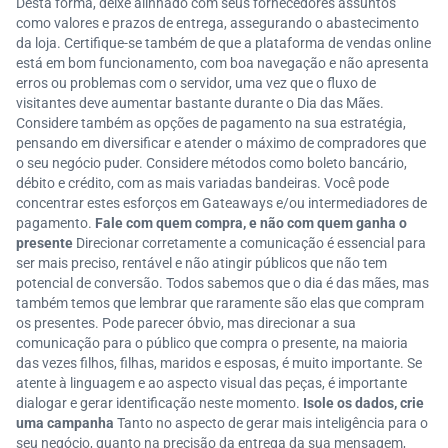
Desta forma, deixe alinhado com seus fornecedores assuntos
como valores e prazos de entrega, assegurando o abastecimento
da loja. Certifique-se também de que a plataforma de vendas online
está em bom funcionamento, com boa navegação e não apresenta
erros ou problemas com o servidor, uma vez que o fluxo de
visitantes deve aumentar bastante durante o Dia das Mães.
Considere também as opções de pagamento na sua estratégia,
pensando em diversificar e atender o máximo de compradores que
o seu negócio puder. Considere métodos como boleto bancário,
débito e crédito, com as mais variadas bandeiras. Você pode
concentrar estes esforços em Gateaways e/ou intermediadores de
pagamento.
Fale com quem compra, e não com quem ganha o
presente
Direcionar corretamente a comunicação é essencial para
ser mais preciso, rentável e não atingir públicos que não tem
potencial de conversão. Todos sabemos que o dia é das mães, mas
também temos que lembrar que raramente são elas que compram
os presentes. Pode parecer óbvio, mas direcionar a sua
comunicação para o público que compra o presente, na maioria
das vezes filhos, filhas, maridos e esposas, é muito importante. Se
atente à linguagem e ao aspecto visual das peças, é importante
dialogar e gerar identificação neste momento.
Isole os dados, crie
uma campanha
Tanto no aspecto de gerar mais inteligência para o
seu negócio, quanto na precisão da entrega da sua mensagem,