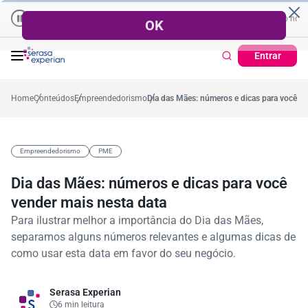
Empresas | Recuperação de Crédito
Cartão de Crédito | Cadastr
o no ano
0,2%
57,2%
Percentual no mês
53,7%
Percentual médio no ano
Entrar
Home
Conteúdos
Empreendedorismo
Dia das Mães: números e dicas para você ve
Empreendedorismo
PME
Dia das Mães: números e dicas para você
vender mais nesta data
Para ilustrar melhor a importância do Dia das Mães,
separamos alguns números relevantes e algumas dicas de
como usar esta data em favor do seu negócio.
Serasa Experian
6 min leitura