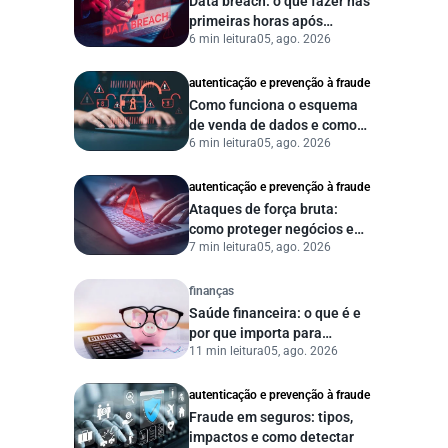
Data breach: o que fazer nas
primeiras horas após
6 min leitura
05, ago. 2026
vazamento de dados?
autenticação e prevenção à fraude
Como funciona o esquema
de venda de dados e como
6 min leitura
05, ago. 2026
proteger sua empresa?
autenticação e prevenção à fraude
Ataques de força bruta:
como proteger negócios e
7 min leitura
05, ago. 2026
dados digitais
finanças
Saúde financeira: o que é e
por que importa para
11 min leitura
05, ago. 2026
pessoas e empresas?
autenticação e prevenção à fraude
Fraude em seguros: tipos,
impactos e como detectar