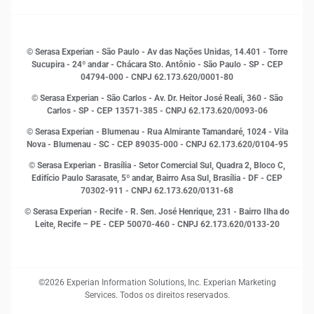
Sustentabilidade
Gestão de clientes e fornecedores
Histórias de sucesso
Indicadores Econômicos
© Serasa Experian - São Paulo - Av das Nações Unidas, 14.401 - Torre
Inovação e Tecnologia
Sucupira - 24º andar - Chácara Sto. Antônio - São Paulo - SP - CEP
Leis e impostos
04794-000 - CNPJ 62.173.620/0001-80
Marketing
© Serasa Experian - São Carlos - Av. Dr. Heitor José Reali, 360 - São
MEI
Carlos - SP
- CEP 13571-385 - CNPJ 62.173.620/0093-06
Open Finance
© Serasa Experian - Blumenau - Rua Almirante Tamandaré, 1024 - Vila
Proteção de Dados
Nova - Blumenau - SC - CEP 89035-000 - CNPJ 62.173.620/0104-95
RH
© Serasa Experian - Brasília - Setor Comercial Sul, Quadra 2, Bloco C,
Sustentabilidade Corporativa
Edifício Paulo Sarasate, 5º andar, Bairro Asa Sul, Brasília - DF - CEP
70302-911 - CNPJ 62.173.620/0131-68
© Serasa Experian - Recife - R. Sen. José Henrique, 231 - Bairro Ilha do
Leite, Recife – PE - CEP 50070-460 - CNPJ 62.173.620/0133-20
©2026 Experian Information Solutions, Inc. Experian Marketing
Services. Todos os direitos reservados.