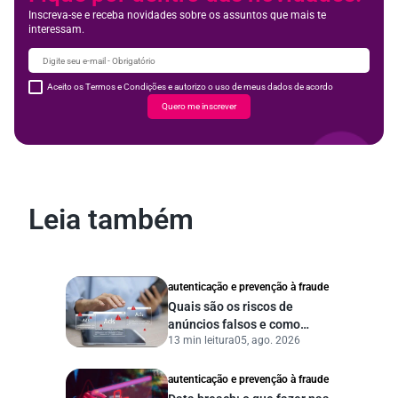
Inscreva-se e receba novidades sobre os assuntos que mais te
interessam.
Aceito os Termos e Condições e autorizo o uso de meus dados de acordo
Quero me inscrever
Leia também
autenticação e prevenção à fraude
Quais são os riscos de
anúncios falsos e como
13 min leitura
05, ago. 2026
proteger seu negócio?
autenticação e prevenção à fraude