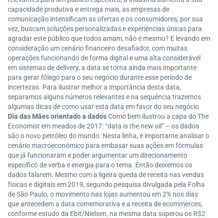
capacidade produtiva e entrega mais, as empresas de
comunicação intensificam as ofertas e os consumidores, por sua
vez, buscam soluções personalizadas e experiências únicas para
agradar este público que todos amam, não é mesmo? E levando em
consideração um cenário financeiro desafiador, com muitas
operações funcionando de forma digital e uma alta considerável
em sistemas de delivery, a data se torna ainda mais importante
para gerar fôlego para o seu negócio durante esse período de
incertezas. Para ilustrar melhor a importância desta data,
separamos alguns números relevantes e na sequência trazemos
algumas dicas de como usar esta data em favor do seu negócio.
Dia das Mães orientado a dados
Como bem ilustrou a capa do The
Economist em meados de 2017: “data is the new oil” – os dados
são o novo petróleo do mundo. Nesta linha, é importante analisar o
cenário macroeconômico para embasar suas ações em fórmulas
que já funcionaram e poder argumentar um direcionamento
específico de verba e energia para o tema. Então deixemos os
dados falarem. Mesmo com a ligeira queda de receita nas vendas
físicas e digitais em 2019, segundo pesquisa divulgada pela Folha
de São Paulo, o movimento nas lojas aumentou em 2% nos dias
que antecedem a data comemorativa e a receita de ecommerces,
conforme estudo da Ebit/Nielsen, na mesma data superou os R$2