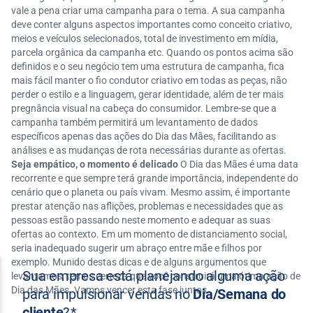
vale a pena criar uma campanha para o tema. A sua campanha
deve conter alguns aspectos importantes como conceito criativo,
meios e veículos selecionados, total de investimento em mídia,
parcela orgânica da campanha etc. Quando os pontos acima são
definidos e o seu negócio tem uma estrutura de campanha, fica
mais fácil manter o fio condutor criativo em todas as peças, não
perder o estilo e a linguagem, gerar identidade, além de ter mais
pregnância visual na cabeça do consumidor. Lembre-se que a
campanha também permitirá um levantamento de dados
específicos apenas das ações do Dia das Mães, facilitando as
análises e as mudanças de rota necessárias durante as ofertas.
Seja empático, o momento é delicado
O Dia das Mães é uma data
recorrente e que sempre terá grande importância, independente do
cenário que o planeta ou país vivam. Mesmo assim, é importante
prestar atenção nas aflições, problemas e necessidades que as
pessoas estão passando neste momento e adequar as suas
ofertas ao contexto. Em um momento de distanciamento social,
seria inadequado sugerir um abraço entre mãe e filhos por
exemplo. Munido destas dicas e de alguns argumentos que
levantamos, temos certeza que você construirá uma ótima ação de
Dia das Mães. Vamos vencer esta fase juntos.