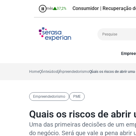
Consumidor | Recuperação de Crédi
8,7%
Percentual no mês
37,2%
Empree
Cobrança
A
Crédito
P
Home
Conteúdos
Empreendedorismo
Quais os riscos de abrir um
Empreendedoris
Gestão de cliente
Decisão
Empreendedorismo
PME
MEI
Finanças
Quais os riscos de abri
Marketing
Uma das primeiras decisões de um em
do negócio. Será que vale a pena abrir