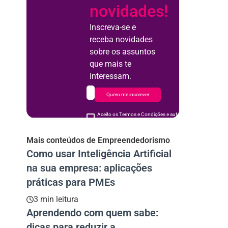
novidades!
Inscreva-se e
receba novidades
sobre os assuntos
que mais te
interessam.
Quero me inscrever
Aceito os Termos e Condições e autorizo o uso de meus d
acordo
Mais conteúdos de Empreendedorismo
Como usar Inteligência Artificial
na sua empresa: aplicações
práticas para PMEs
3 min leitura
Aprendendo com quem sabe:
dicas para reduzir a