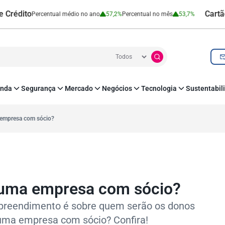
to
Cartão de Cré
Percentual médio no ano
57,2%
Percentual no mês
53,7%
nda
Segurança
Mercado
Negócios
Tecnologia
Sustentabil
utenticação e Prevenção à Fraude
Leis e Impostos
Agronegócio
Inovação e Tecnologia
Responsabilidade
roteção de Dados
Open Finance
RH
O corre de quem f
a empresa com sócio?
mo
Estudos e Pesquisas
s e fornecedores
Indicadores Econômicos
Cadastro Positivo
r uma empresa com sócio?
preendimento é sobre quem serão os donos
 uma empresa com sócio? Confira!