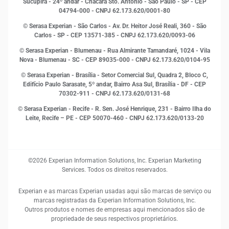
Sucupira - 24º andar - Chácara Sto. Antônio - São Paulo - SP - CEP
Leis e impostos
04794-000 - CNPJ 62.173.620/0001-80
Marketing
© Serasa Experian - São Carlos - Av. Dr. Heitor José Reali, 360 - São
MEI
Carlos - SP
- CEP 13571-385 - CNPJ 62.173.620/0093-06
Open Finance
© Serasa Experian - Blumenau - Rua Almirante Tamandaré, 1024 - Vila
Proteção de Dados
Nova - Blumenau - SC - CEP 89035-000 - CNPJ 62.173.620/0104-95
RH
© Serasa Experian - Brasília - Setor Comercial Sul, Quadra 2, Bloco C,
Sustentabilidade Corporativa
Edifício Paulo Sarasate, 5º andar, Bairro Asa Sul, Brasília - DF - CEP
70302-911 - CNPJ 62.173.620/0131-68
© Serasa Experian - Recife - R. Sen. José Henrique, 231 - Bairro Ilha do
Leite, Recife – PE - CEP 50070-460 - CNPJ 62.173.620/0133-20
©2026 Experian Information Solutions, Inc. Experian Marketing
Services. Todos os direitos reservados.
Experian e as marcas Experian usadas aqui são marcas de serviço ou
marcas registradas da Experian Information Solutions, Inc.
Outros produtos e nomes de empresas aqui mencionados são de
propriedade de seus respectivos proprietários.