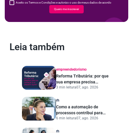
Aceito os Termos e Condições e autorizo o uso de meus dados de acordo
Quero me inscrever
Leia também
empreendedorismo
Reforma Tributária: por que
sua empresa precisa
3 min leitura
07, ago. 2026
começar a se preparar
agora?
rh
Como a automação de
processos contribui para
6 min leitura
07, ago. 2026
uma gestão pública mais
eficiente
rh