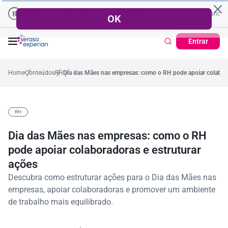
Empresas | Recuperação de Crédito
Cartão de Crédito | Cadastro Posi
o
57,2%
Percentual no mês
53,7%
Percentual médio no ano
38,7%
Pe
Entrar
Home
Conteúdos
RH
Dia das Mães nas empresas: como o RH pode apoiar colabora
RH
Dia das Mães nas empresas: como o RH
pode apoiar colaboradoras e estruturar
ações
Descubra como estruturar ações para o Dia das Mães nas
empresas, apoiar colaboradoras e promover um ambiente
de trabalho mais equilibrado.