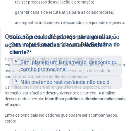
revisar processos de avaliação e promoção;
·
garantir canais de escuta ativa para as colaboradoras;
·
acompanhar indicadores relacionados à equidade de gênero.
·
Quais são os indicadores para avaliar
ações relacionadas à maternidade?
Para que o Dia das Mães nas empresas gere impactos
consistentes, é importante acompanhar
indicadores
que permitam
avaliar as iniciativas adotadas. A mensuração de resultados
contribui para
ajustes e melhorias contínuas
.
Os indicadores podem abranger diferentes aspectos, como
retenção, satisfação e desenvolvimento de carreira. A análise
desses dados permite
identificar padrões e direcionar ações mais
eficazes
.
Entre os principais indicadores que podem ser acompanhados,
estão: