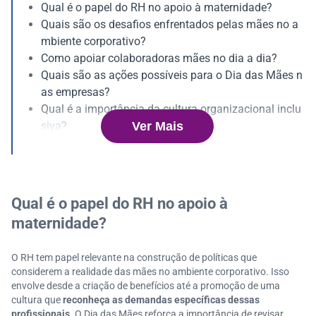
Qual é o papel do RH no apoio à maternidade?
Quais são os desafios enfrentados pelas mães no a
mbiente corporativo?
Como apoiar colaboradoras mães no dia a dia?
Quais são as ações possíveis para o Dia das Mães n
as empresas?
Qual é a importância da cultura organizacional inclu
Ver Mais
siva?
Quais são os indicadores para avaliar ações relacion
adas à maternidade?
Como envolver lideranças nas iniciativas?
Principais dúvidas sobre o Dia das Mães nas empres
Qual é o papel do RH no apoio à
as
maternidade?
O RH tem papel relevante na construção de políticas que
considerem a realidade das mães no ambiente corporativo. Isso
envolve desde a criação de benefícios até a promoção de uma
cultura que
reconheça as demandas específicas dessas
profissionais
. O Dia das Mães reforça a importância de revisar