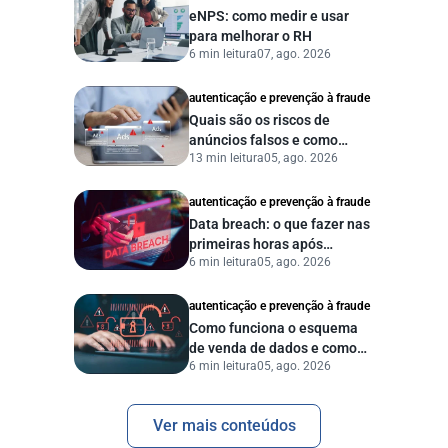
eNPS: como medir e usar
para melhorar o RH
6 min leitura
07, ago. 2026
autenticação e prevenção à fraude
Quais são os riscos de
anúncios falsos e como
13 min leitura
05, ago. 2026
proteger seu negócio?
autenticação e prevenção à fraude
Data breach: o que fazer nas
primeiras horas após
6 min leitura
05, ago. 2026
vazamento de dados?
autenticação e prevenção à fraude
Como funciona o esquema
de venda de dados e como
6 min leitura
05, ago. 2026
proteger sua empresa?
Ver mais conteúdos