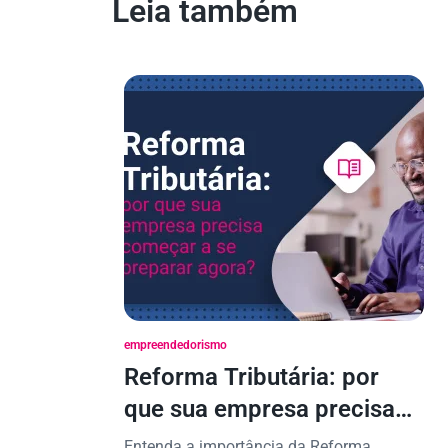
Leia também
empreendedorismo
Reforma Tributária: por
que sua empresa precisa
começar a se preparar
Entenda a importância da Reforma