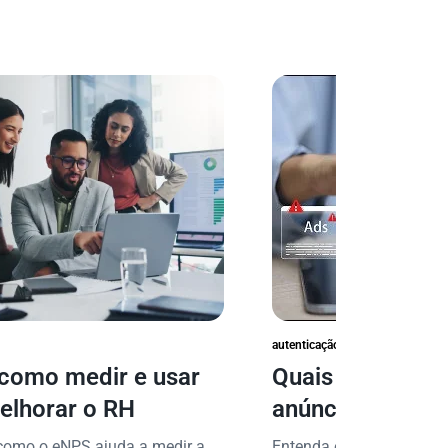
autenticação e prevenção à fraud
como medir e usar
Quais são os ri
elhorar o RH
anúncios falsos
proteger seu ne
como o eNPS ajuda a medir a
Entenda os riscos de anú