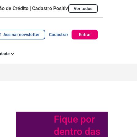
rédito | Cadastro Positivo
Ver todos
Ticket Médio
R$ 1.428,09
Pontualidade do pag
Assinar newsletter
Cadastrar
Entrar
idade
 Corporativa
az acontecer
Fique por
dentro das