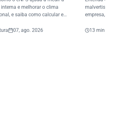
 interna e melhorar o clima
malvertising e saiba com
onal, e saiba como calcular e
empresa, seus dados e s
prática.
contra fraudes digitais.
tura
07, ago. 2026
13 min leitura
05, ag