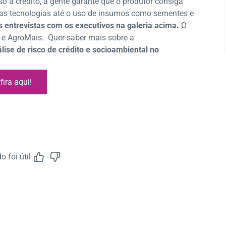
so a crédito, a gente garante que o produtor consiga
as tecnologias até o uso de insumos como sementes e
s entrevistas com os executivos na galeria acima.
O
a e AgroMais.
Quer saber mais sobre a
ise de risco de crédito e socioambiental no
fira aqui!
 foi útil
Feedback do A