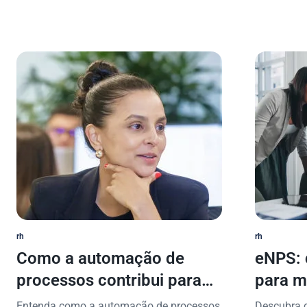
rh
rh
Como a automação de
eNPS: 
processos contribui para
para m
uma gestão pública mais
Entenda como a automação de processos
Descubra 