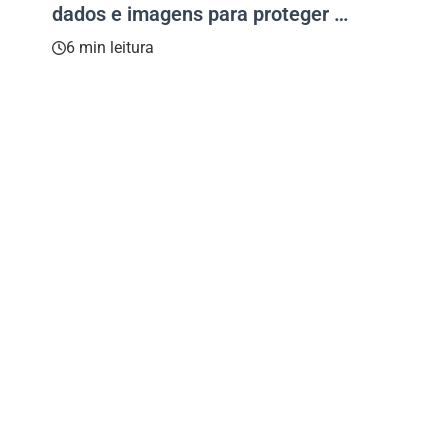
dados e imagens para proteger o
meio ambiente
6 min leitura