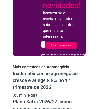
novidades!
Inscreva-se e
receba novidades
sobre os assuntos
que mais te
interessam.
Quero me inscrever
Aceito os Termos e Condições e autorizo o uso de meus d
acordo
Mais conteúdos de Agronegócio
Inadimplência no agronegócio
cresce e atinge 8,8% no 1º
trimestre de 2026
5 min leitura
Plano Safra 2026/27: como
preparar sua operação para