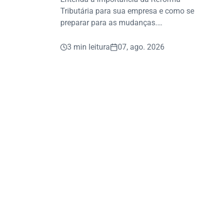
agora?
Tributária para sua empresa e como se
preparar para as mudanças.
Planejamento é a chave para decisões
seguras.
3 min leitura
07, ago. 2026