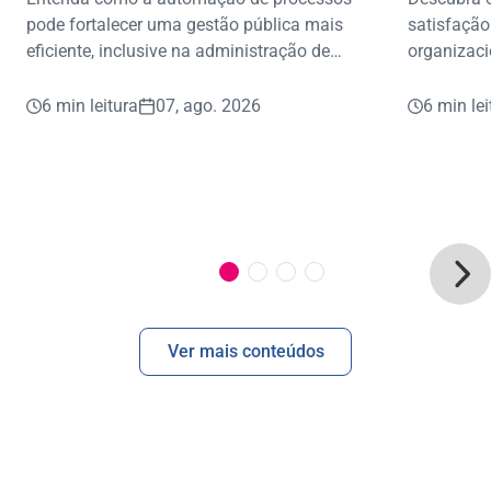
eficiente
pode fortalecer uma gestão pública mais
satisfação
eficiente, inclusive na administração de
organizaci
benefícios consignados.
aplicar na 
6 min leitura
07, ago. 2026
6 min lei
Ver mais conteúdos