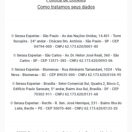
Quem somos
Estudos e Pesquisas
Como tratamos seus dados
Sala de Imprensa
Finanças
Sustentabilidade
Gestão de clientes e fornecedores
Histórias de sucesso
Indicadores Econômicos
© Serasa Experian - São Paulo - Av das Nações Unidas, 14.401 - Torre
Inovação e Tecnologia
Sucupira - 24º andar - Chácara Sto. Antônio - São Paulo - SP - CEP
Leis e impostos
04794-000 - CNPJ 62.173.620/0001-80
Marketing
© Serasa Experian - São Carlos - Av. Dr. Heitor José Reali, 360 - São
MEI
Carlos - SP
- CEP 13571-385 - CNPJ 62.173.620/0093-06
Open Finance
© Serasa Experian - Blumenau - Rua Almirante Tamandaré, 1024 - Vila
Proteção de Dados
Nova - Blumenau - SC - CEP 89035-000 - CNPJ 62.173.620/0104-95
RH
© Serasa Experian - Brasília - Setor Comercial Sul, Quadra 2, Bloco C,
Sustentabilidade Corporativa
Edifício Paulo Sarasate, 5º andar, Bairro Asa Sul, Brasília - DF - CEP
70302-911 - CNPJ 62.173.620/0131-68
© Serasa Experian - Recife - R. Sen. José Henrique, 231 - Bairro Ilha do
Leite, Recife – PE - CEP 50070-460 - CNPJ 62.173.620/0133-20