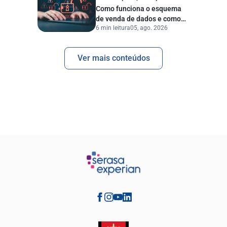
Como funciona o esquema
de venda de dados e como
6 min leitura
05, ago. 2026
proteger sua empresa?
Ver mais conteúdos