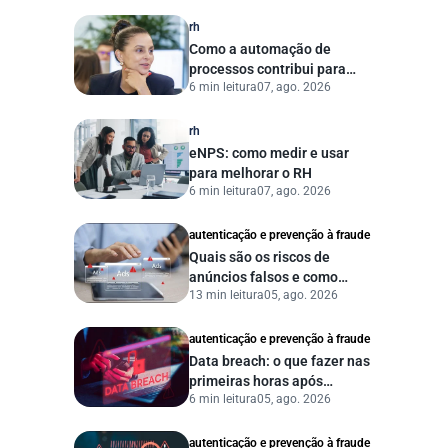
agora?
rh
Como a automação de
processos contribui para
6 min leitura
07, ago. 2026
uma gestão pública mais
eficiente
rh
eNPS: como medir e usar
para melhorar o RH
6 min leitura
07, ago. 2026
autenticação e prevenção à fraude
Quais são os riscos de
anúncios falsos e como
13 min leitura
05, ago. 2026
proteger seu negócio?
autenticação e prevenção à fraude
Data breach: o que fazer nas
primeiras horas após
6 min leitura
05, ago. 2026
vazamento de dados?
autenticação e prevenção à fraude