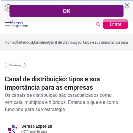
resas | Recuperação de Crédito
Cartão de Crédito | Cadastro Positivo
,2%
Percentual no mês
53,7%
Percentual médio no ano
38,7%
Percen
Entrar
Home
Conteúdos
Marketing
Canal de distribuição: tipos e sua importância para a
Marketing
Canal de distribuição: tipos e sua
importância para as empresas
Os canais de distribuição são caracterizados como
verticais, múltiplos e híbridos. Entenda o que é e como
funciona para sua estratégia
Serasa Experian
11 min leitura