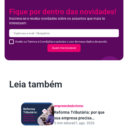
Fique por dentro das novidades!
Inscreva-se e receba novidades sobre os assuntos que mais te
interessam.
Aceito os Termos e Condições e autorizo o uso de meus dados de acordo
Quero me inscrever
Leia também
empreendedorismo
Reforma Tributária: por que
sua empresa precisa
3 min leitura
07, ago. 2026
começar a se preparar