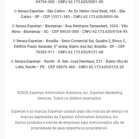
Leis e impostos
04794-000 - CNPJ 62.173.620/0001-80
Marketing
© Serasa Experian - São Carlos - Av. Dr. Heitor José Reali, 360 - São
MEI
Carlos - SP
- CEP 13571-385 - CNPJ 62.173.620/0093-06
Open Finance
© Serasa Experian - Blumenau - Rua Almirante Tamandaré, 1024 - Vila
Proteção de Dados
Nova - Blumenau - SC - CEP 89035-000 - CNPJ 62.173.620/0104-95
RH
© Serasa Experian - Brasília - Setor Comercial Sul, Quadra 2, Bloco C,
Sustentabilidade Corporativa
Edifício Paulo Sarasate, 5º andar, Bairro Asa Sul, Brasília - DF - CEP
70302-911 - CNPJ 62.173.620/0131-68
© Serasa Experian - Recife - R. Sen. José Henrique, 231 - Bairro Ilha do
Leite, Recife – PE - CEP 50070-460 - CNPJ 62.173.620/0133-20
©2026 Experian Information Solutions, Inc. Experian Marketing
Services. Todos os direitos reservados.
Experian e as marcas Experian usadas aqui são marcas de serviço ou
marcas registradas da Experian Information Solutions, Inc.
Outros produtos e nomes de empresas aqui mencionados são de
propriedade de seus respectivos proprietários.