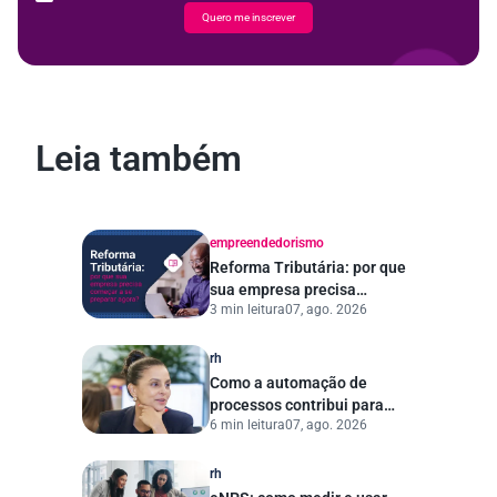
Quero me inscrever
Leia também
empreendedorismo
Reforma Tributária: por que
sua empresa precisa
3 min leitura
07, ago. 2026
começar a se preparar
agora?
rh
Como a automação de
processos contribui para
6 min leitura
07, ago. 2026
uma gestão pública mais
eficiente
rh