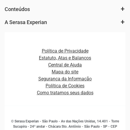
Análise de mercado e segmentação de público
Autenticação e Prevenção à Fraude
Conteúdos
Agronegócio
Consulta e concessão de crédito
Fintechs
Cobrança e Recuperação de Dívidas
A Serasa Experian
Ver todo o conteúdo
Gestão de cliente e de portfólio
Agronegócio
Open Finance
Atualização Cadastral e Financeira para Pessoa Jurídica
Autenticação e Prevenção à Fraude
Pequenas e Médias Empresas
Canais de Atendimento
Carreiras
Plataformas e Motores de decisão
Política de Privacidade
Carreiras
Cobrança
Estatuto, Atas e Balanços
Distribuidores e representantes
Crédito
Central de Ajuda
Estrutura Organizacional
Curso Gratuito de Saúde Financeira
Mapa do site
Ética e Compliance
Decisão
Segurança da Informação
Novas Marcas
Empreendedorismo
Política de Cookies
Quem somos
Estudos e Pesquisas
Como tratamos seus dados
Sala de Imprensa
Finanças
Sustentabilidade
Gestão de clientes e fornecedores
Histórias de sucesso
Indicadores Econômicos
© Serasa Experian - São Paulo - Av das Nações Unidas, 14.401 - Torre
Inovação e Tecnologia
Sucupira - 24º andar - Chácara Sto. Antônio - São Paulo - SP - CEP