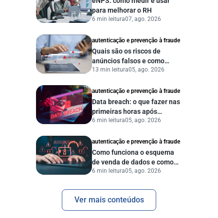
eNPS: como medir e usar
para melhorar o RH
6 min leitura
07, ago. 2026
autenticação e prevenção à fraude
Quais são os riscos de
anúncios falsos e como
13 min leitura
05, ago. 2026
proteger seu negócio?
autenticação e prevenção à fraude
Data breach: o que fazer nas
primeiras horas após
6 min leitura
05, ago. 2026
vazamento de dados?
autenticação e prevenção à fraude
Como funciona o esquema
de venda de dados e como
6 min leitura
05, ago. 2026
proteger sua empresa?
Ver mais conteúdos