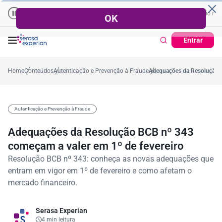
Empresas | Recuperação de Crédito
Cartão de Crédito | Cadas
dio no ano
-5,4%
57,2%
Percentual no mês
53,7%
Percentual médio no ano
Entrar
Home
Conteúdos
Autenticação e Prevenção à Fraude
Adequações da Resolução B
Autenticação e Prevenção à Fraude
Adequações da Resolução BCB nº 343
começam a valer em 1º de fevereiro
Resolução BCB nº 343: conheça as novas adequações que
entram em vigor em 1º de fevereiro e como afetam o
mercado financeiro.
Serasa Experian
4 min leitura