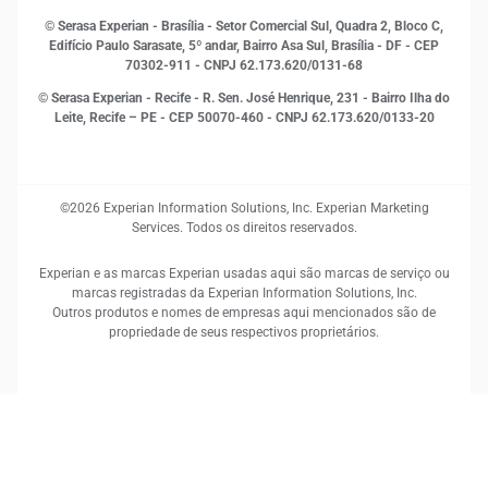
RH
© Serasa Experian - Brasília - Setor Comercial Sul, Quadra 2, Bloco C,
Sustentabilidade Corporativa
Edifício Paulo Sarasate, 5º andar, Bairro Asa Sul, Brasília - DF - CEP
70302-911 - CNPJ 62.173.620/0131-68
© Serasa Experian - Recife - R. Sen. José Henrique, 231 - Bairro Ilha do
Leite, Recife – PE - CEP 50070-460 - CNPJ 62.173.620/0133-20
©2026 Experian Information Solutions, Inc. Experian Marketing
Services. Todos os direitos reservados.
Experian e as marcas Experian usadas aqui são marcas de serviço ou
marcas registradas da Experian Information Solutions, Inc.
Outros produtos e nomes de empresas aqui mencionados são de
propriedade de seus respectivos proprietários.