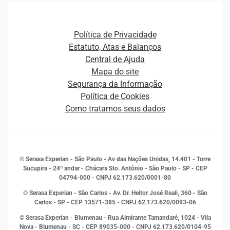
Agronegócio
Open Finance
Atualização Cadastral e Financeira para Pessoa Jurídica
Autenticação e Prevenção à Fraude
Pequenas e Médias Empresas
Canais de Atendimento
Carreiras
Plataformas e Motores de decisão
Política de Privacidade
Carreiras
Cobrança
Estatuto, Atas e Balanços
Distribuidores e representantes
Crédito
Central de Ajuda
Estrutura Organizacional
Curso Gratuito de Saúde Financeira
Mapa do site
Ética e Compliance
Decisão
Segurança da Informação
Novas Marcas
Empreendedorismo
Política de Cookies
Quem somos
Estudos e Pesquisas
Como tratamos seus dados
Sala de Imprensa
Finanças
Sustentabilidade
Gestão de clientes e fornecedores
Histórias de sucesso
Indicadores Econômicos
© Serasa Experian - São Paulo - Av das Nações Unidas, 14.401 - Torre
Inovação e Tecnologia
Sucupira - 24º andar - Chácara Sto. Antônio - São Paulo - SP - CEP
Leis e impostos
04794-000 - CNPJ 62.173.620/0001-80
Marketing
© Serasa Experian - São Carlos - Av. Dr. Heitor José Reali, 360 - São
MEI
Carlos - SP
- CEP 13571-385 - CNPJ 62.173.620/0093-06
Open Finance
© Serasa Experian - Blumenau - Rua Almirante Tamandaré, 1024 - Vila
Proteção de Dados
Nova - Blumenau - SC - CEP 89035-000 - CNPJ 62.173.620/0104-95