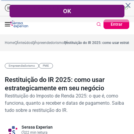
uperação de Crédito
Cartão de Crédito | Cadastro Positivo
ntual no mês
53,7%
Percentual médio no ano
38,7%
Percentual no mês
Ticket M
3
Entrar
Home
Conteúdos
Empreendedorismo
Restituição do IR 2025: como usar estrate
Empreendedorismo
PME
Restituição do IR 2025: como usar
estrategicamente em seu negócio
Restituição do Imposto de Renda 2025: o que é, como
funciona, quanto a receber e datas de pagamento. Saiba
tudo sobre a restituição do IR.
Serasa Experian
22 min leitura