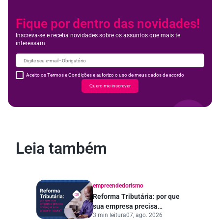
Fique por dentro das novidades!
Inscreva-se e receba novidades sobre os assuntos que mais te
interessam.
Aceito os Termos e Condições e autorizo o uso de meus dados de acordo
Quero me inscrever
Leia também
empreendedorismo
Reforma Tributária: por que
sua empresa precisa
3 min leitura
07, ago. 2026
começar a se preparar