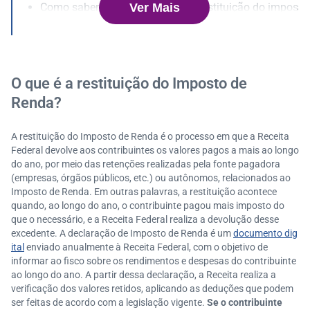
Ver Mais
Como saber quando sairá a sua restituição do impos
to de renda?
O processo de restituição muda a cada ano ou perm
anece o mesmo?
O que é a restituição do Imposto de
Renda?
A restituição do Imposto de Renda é o processo em que a Receita
Federal devolve aos contribuintes os valores pagos a mais ao longo
do ano, por meio das retenções realizadas pela fonte pagadora
(empresas, órgãos públicos, etc.) ou autônomos, relacionados ao
Imposto de Renda. Em outras palavras, a restituição acontece
quando, ao longo do ano, o contribuinte pagou mais imposto do
que o necessário, e a Receita Federal realiza a devolução desse
excedente. A declaração de Imposto de Renda é um
documento dig
ital
enviado anualmente à Receita Federal, com o objetivo de
informar ao fisco sobre os rendimentos e despesas do contribuinte
ao longo do ano. A partir dessa declaração, a Receita realiza a
verificação dos valores retidos, aplicando as deduções que podem
ser feitas de acordo com a legislação vigente.
Se o contribuinte