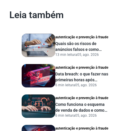
Leia também
autenticação e prevenção à fraude
Quais são os riscos de
anúncios falsos e como
13 min leitura
05, ago. 2026
proteger seu negócio?
autenticação e prevenção à fraude
Data breach: o que fazer nas
primeiras horas após
6 min leitura
05, ago. 2026
vazamento de dados?
autenticação e prevenção à fraude
Como funciona o esquema
de venda de dados e como
6 min leitura
05, ago. 2026
proteger sua empresa?
autenticação e prevenção à fraude