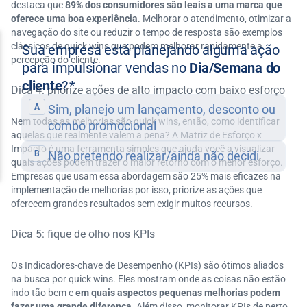
destaca que
89% dos consumidores são leais a uma marca que
oferece uma boa experiência
. Melhorar o atendimento, otimizar a
navegação do site ou reduzir o tempo de resposta são exemplos
clássicos de quick wins que podem melhorar rapidamente a
percepção do cliente.
Dica 4: priorize ações de alto impacto com baixo esforço
Nem todas as melhorias são quick wins, então, como identificar
aquelas que realmente valem a pena? A Matriz de Esforço x
Impacto é uma ferramenta simples que ajuda você a visualizar
quais ações podem trazer o maior retorno com o menor esforço.
Empresas que usam essa abordagem são 25% mais eficazes na
implementação de melhorias por isso, priorize as ações que
oferecem grandes resultados sem exigir muitos recursos.
Dica 5: fique de olho nos KPIs
Os Indicadores-chave de Desempenho (KPIs) são ótimos aliados
na busca por quick wins. Eles mostram onde as coisas não estão
indo tão bem e
em quais aspectos pequenas melhorias podem
fazer uma grande diferença
. Além disso, monitorar KPIs de perto