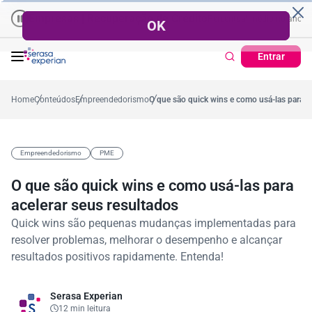
mpresas | Recuperação de Crédito
Cartão de Crédito | Cadastro Posi
o
57,2%
Percentual no mês
53,7%
Percentual médio no ano
38,7%
Per
Entrar
Home
Conteúdos
Empreendedorismo
O que são quick wins e como usá-las para ac
Empreendedorismo
PME
O que são quick wins e como usá-las para
acelerar seus resultados
Quick wins são pequenas mudanças implementadas para
resolver problemas, melhorar o desempenho e alcançar
resultados positivos rapidamente. Entenda!
Serasa Experian
12 min leitura