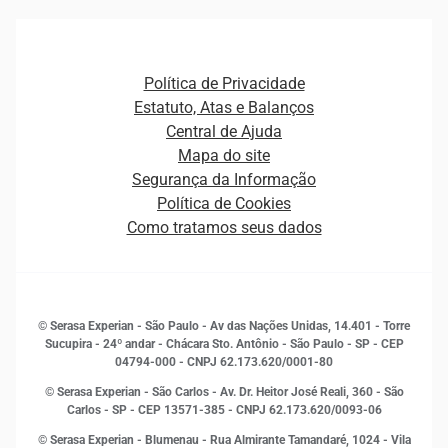
Ver todo o conteúdo
Gestão de cliente e de portfólio
Agronegócio
Open Finance
Atualização Cadastral e Financeira para Pessoa Jurídica
Autenticação e Prevenção à Fraude
Pequenas e Médias Empresas
Canais de Atendimento
Carreiras
Plataformas e Motores de decisão
Política de Privacidade
Carreiras
Cobrança
Estatuto, Atas e Balanços
Distribuidores e representantes
Crédito
Central de Ajuda
Estrutura Organizacional
Curso Gratuito de Saúde Financeira
Mapa do site
Ética e Compliance
Decisão
Segurança da Informação
Novas Marcas
Empreendedorismo
Política de Cookies
Quem somos
Estudos e Pesquisas
Como tratamos seus dados
Sala de Imprensa
Finanças
Sustentabilidade
Gestão de clientes e fornecedores
Histórias de sucesso
Indicadores Econômicos
© Serasa Experian - São Paulo - Av das Nações Unidas, 14.401 - Torre
Inovação e Tecnologia
Sucupira - 24º andar - Chácara Sto. Antônio - São Paulo - SP - CEP
Leis e impostos
04794-000 - CNPJ 62.173.620/0001-80
Marketing
© Serasa Experian - São Carlos - Av. Dr. Heitor José Reali, 360 - São
MEI
Carlos - SP
- CEP 13571-385 - CNPJ 62.173.620/0093-06
Open Finance
© Serasa Experian - Blumenau - Rua Almirante Tamandaré, 1024 - Vila