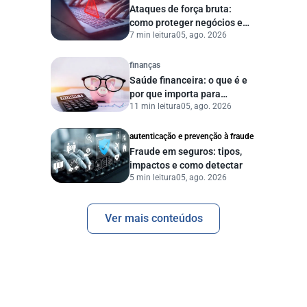
Ataques de força bruta:
como proteger negócios e
7 min leitura
05, ago. 2026
dados digitais
finanças
Saúde financeira: o que é e
por que importa para
11 min leitura
05, ago. 2026
pessoas e empresas?
autenticação e prevenção à fraude
Fraude em seguros: tipos,
impactos e como detectar
5 min leitura
05, ago. 2026
Ver mais conteúdos