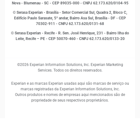
Proteção de Dados
Nova - Blumenau - SC - CEP 89035-000 - CNPJ 62.173.620/0104-95
RH
© Serasa Experian - Brasília - Setor Comercial Sul, Quadra 2, Bloco C,
Sustentabilidade Corporativa
Edifício Paulo Sarasate, 5º andar, Bairro Asa Sul, Brasília - DF - CEP
70302-911 - CNPJ 62.173.620/0131-68
© Serasa Experian - Recife - R. Sen. José Henrique, 231 - Bairro Ilha do
Leite, Recife – PE - CEP 50070-460 - CNPJ 62.173.620/0133-20
©2026 Experian Information Solutions, Inc. Experian Marketing
Services. Todos os direitos reservados.
Experian e as marcas Experian usadas aqui são marcas de serviço ou
marcas registradas da Experian Information Solutions, Inc.
Outros produtos e nomes de empresas aqui mencionados são de
propriedade de seus respectivos proprietários.