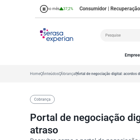
Consumidor | Recuperação de Cré
38,7%
Percentual no mês
37,2%
Empree
Cobrança
A
Crédito
P
Home
Conteúdos
Cobrança
Portal de negociação digital: acordos 
Empreendedoris
Gestão de cliente
Decisão
Cobrança
MEI
Finanças
Portal de negociação di
Marketing
atraso