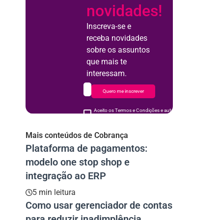
novidades!
Inscreva-se e
receba novidades
sobre os assuntos
que mais te
interessam.
Quero me inscrever
Aceito os Termos e Condições e autorizo o uso de meus d
acordo
Mais conteúdos de Cobrança
Plataforma de pagamentos:
modelo one stop shop e
integração ao ERP
5 min leitura
Como usar gerenciador de contas
para reduzir inadimplência