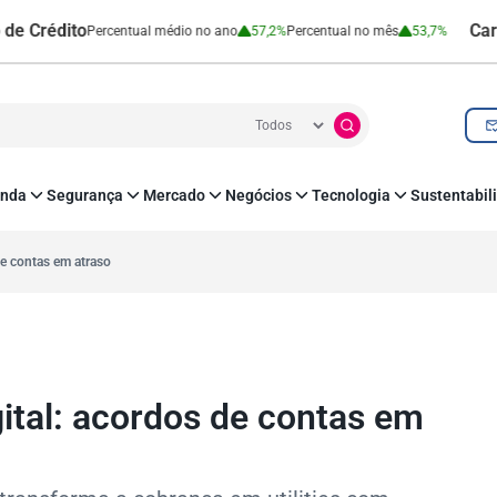
dito
Cartão de 
Percentual médio no ano
57,2%
Percentual no mês
53,7%
nda
Segurança
Mercado
Negócios
Tecnologia
Sustentabil
utenticação e Prevenção à Fraude
Leis e Impostos
Agronegócio
Inovação e Tecnologia
Responsabilidade
roteção de Dados
Open Finance
RH
O corre de quem f
de contas em atraso
mo
Estudos e Pesquisas
s e fornecedores
Indicadores Econômicos
Cadastro Positivo
gital: acordos de contas em