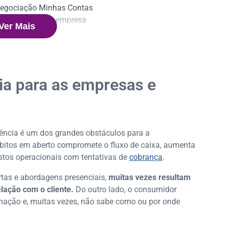
e negociação Minhas Contas
ra consumidor e empresa
Ver Mais
ar a negociação digital na sua empresa?
ia para as empresas e
lência é um dos grandes obstáculos para a
ébitos em aberto compromete o fluxo de caixa, aumenta
stos operacionais com tentativas de
cobrança
.
rtas e abordagens presenciais,
muitas vezes resultam
lação com o cliente.
Do outro lado, o consumidor
mação e, muitas vezes, não sabe como ou por onde