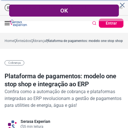
Empresas | Recuperação de Crédito
Cartão de Crédito | Cadastro 
o ano
5,4%
57,2%
Percentual no mês
53,7%
Percentual médio no ano
Entrar
Home
Conteúdos
Cobrança
Plataforma de pagamentos: modelo one stop shop e 
Cobrança
Plataforma de pagamentos: modelo one
stop shop e integração ao ERP
Confira como a automação de cobrança e plataformas
integradas ao ERP revolucionam a gestão de pagamentos
para utilities de energia, água e gás!
Serasa Experian
5 min leitura