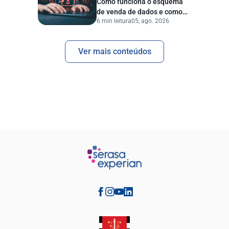
Como funciona o esquema
de venda de dados e como
6 min leitura
05, ago. 2026
proteger sua empresa?
Ver mais conteúdos