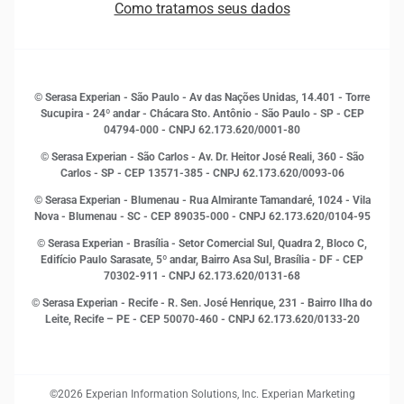
Como tratamos seus dados
Sala de Imprensa
Finanças
Sustentabilidade
Gestão de clientes e fornecedores
Histórias de sucesso
Indicadores Econômicos
© Serasa Experian - São Paulo - Av das Nações Unidas, 14.401 - Torre
Inovação e Tecnologia
Sucupira - 24º andar - Chácara Sto. Antônio - São Paulo - SP - CEP
Leis e impostos
04794-000 - CNPJ 62.173.620/0001-80
Marketing
© Serasa Experian - São Carlos - Av. Dr. Heitor José Reali, 360 - São
MEI
Carlos - SP
- CEP 13571-385 - CNPJ 62.173.620/0093-06
Open Finance
© Serasa Experian - Blumenau - Rua Almirante Tamandaré, 1024 - Vila
Proteção de Dados
Nova - Blumenau - SC - CEP 89035-000 - CNPJ 62.173.620/0104-95
RH
© Serasa Experian - Brasília - Setor Comercial Sul, Quadra 2, Bloco C,
Sustentabilidade Corporativa
Edifício Paulo Sarasate, 5º andar, Bairro Asa Sul, Brasília - DF - CEP
70302-911 - CNPJ 62.173.620/0131-68
© Serasa Experian - Recife - R. Sen. José Henrique, 231 - Bairro Ilha do
Leite, Recife – PE - CEP 50070-460 - CNPJ 62.173.620/0133-20
©2026 Experian Information Solutions, Inc. Experian Marketing