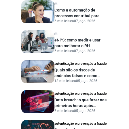
rh
Como a automação de
processos contribui para
6 min leitura
07, ago. 2026
uma gestão pública mais
eficiente
rh
eNPS: como medir e usar
para melhorar o RH
6 min leitura
07, ago. 2026
autenticação e prevenção à fraude
Quais são os riscos de
anúncios falsos e como
13 min leitura
05, ago. 2026
proteger seu negócio?
autenticação e prevenção à fraude
Data breach: o que fazer nas
primeiras horas após
6 min leitura
05, ago. 2026
vazamento de dados?
autenticação e prevenção à fraude