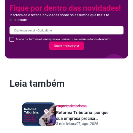
Fique por dentro das novidades!
Inscreva-se e receba novidades sobre os assuntos que mais te
interessam.
Aceito os Termos e Condições e autorizo o uso de meus dados de acordo
Quero me inscrever
Leia também
empreendedorismo
Reforma Tributária: por que
sua empresa precisa
3 min leitura
07, ago. 2026
começar a se preparar
agora?