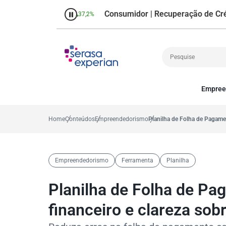
Consumidor | Recuperação de Crédito
rcentual no mês
37,2%
Perc
Empree
Cobrança
A
Crédito
P
Home
Conteúdos
Empreendedorismo
Planilha de Folha de Pagamen
Empreendedoris
Gestão de cliente
Decisão
Empreendedorismo
Ferramenta
Planilha
MEI
Finanças
Planilha de Folha de Pa
Marketing
financeiro e clareza sob