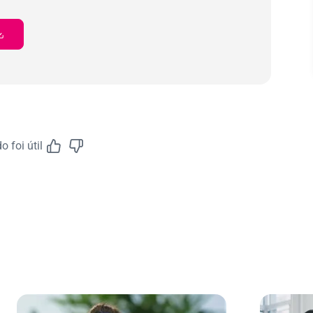
 foi útil
Feedback do A