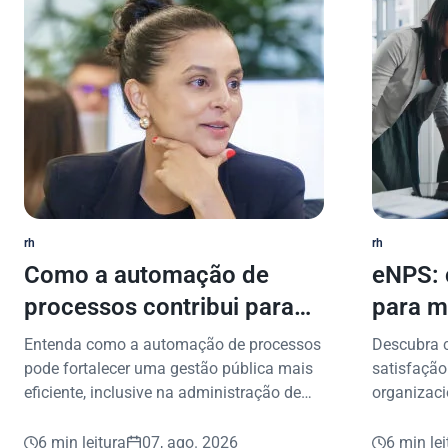
rh
rh
Como a automação de
eNPS: 
processos contribui para
para m
uma gestão pública mais
Entenda como a automação de processos
Descubra 
eficiente
pode fortalecer uma gestão pública mais
satisfação
eficiente, inclusive na administração de
organizaci
benefícios consignados.
aplicar na 
6 min leitura
07, ago. 2026
6 min lei