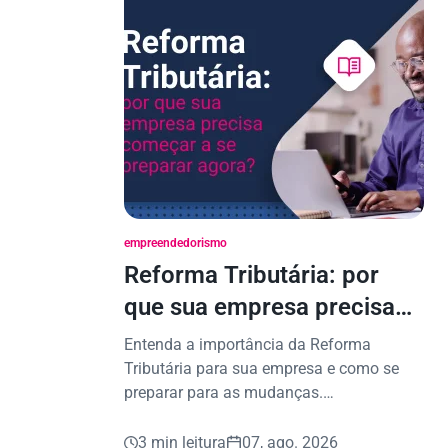
empreendedorismo
Reforma Tributária: por
que sua empresa precisa
começar a se preparar
Entenda a importância da Reforma
agora?
Tributária para sua empresa e como se
preparar para as mudanças.
Planejamento é a chave para decisões
seguras.
3 min leitura
07, ago. 2026