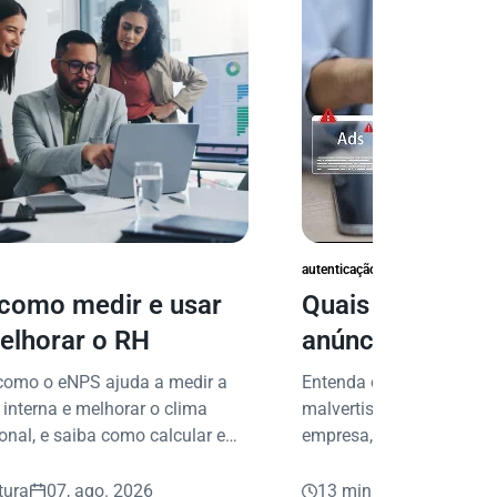
autenticação e prevenção à fraud
como medir e usar
Quais são os ri
elhorar o RH
anúncios falsos
proteger seu ne
como o eNPS ajuda a medir a
Entenda os riscos de anú
 interna e melhorar o clima
malvertising e saiba com
onal, e saiba como calcular e
empresa, seus dados e s
prática.
contra fraudes digitais.
tura
07, ago. 2026
13 min leitura
05, ag