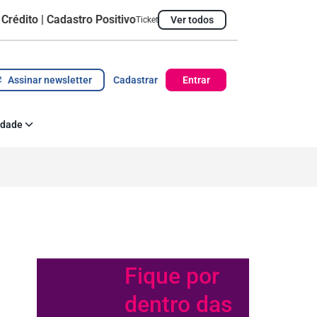
| Cadastro Positivo
Ver todos
Ticket Médio
R$ 1.428,09
Pontualidade do pagamento
Assinar newsletter
Cadastrar
Entrar
idade
 Corporativa
az acontecer
Fique por
dentro das