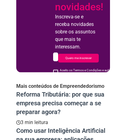
novidades!
Inscreva-se e
receba novidades
sobre os assuntos
que mais te
interessam.
Quero me inscrever
Aceito os Termos e Condições e autorizo o uso de meus d
acordo
Mais conteúdos de Empreendedorismo
Reforma Tributária: por que sua
empresa precisa começar a se
preparar agora?
3 min leitura
Como usar Inteligência Artificial
na sua empresa: aplicações