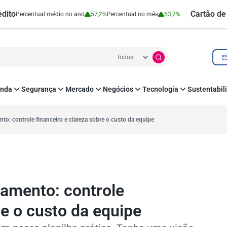
Cartão de Crédito 
entual médio no ano
57,2%
Percentual no mês
53,7%
nda
Segurança
Mercado
Negócios
Tecnologia
Sustentabil
utenticação e Prevenção à Fraude
Leis e Impostos
Agronegócio
Inovação e Tecnologia
Responsabilidade
roteção de Dados
Open Finance
RH
O corre de quem f
to: controle financeiro e clareza sobre o custo da equipe
mo
Estudos e Pesquisas
s e fornecedores
Indicadores Econômicos
Cadastro Positivo
gamento: controle
re o custo da equipe