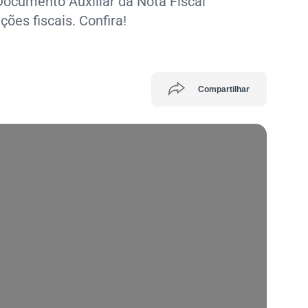
Documento Auxiliar da Nota Fiscal
ões fiscais. Confira!
Compartilhar