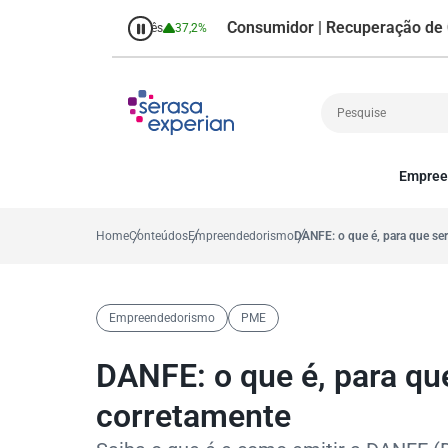
Consumidor | Recuperação de Crédit
,7%
Percentual no mês
37,2%
Empree
Cobrança
A
Crédito
P
Home
Conteúdos
Empreendedorismo
DANFE: o que é, para que se
Empreendedoris
Gestão de cliente
Decisão
Empreendedorismo
PME
MEI
Finanças
DANFE: o que é, para qu
Marketing
corretamente