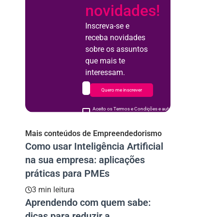
novidades!
Inscreva-se e
receba novidades
sobre os assuntos
que mais te
interessam.
Quero me inscrever
Aceito os Termos e Condições e autorizo o uso de meus d
acordo
Mais conteúdos de Empreendedorismo
Como usar Inteligência Artificial
na sua empresa: aplicações
práticas para PMEs
3 min leitura
Aprendendo com quem sabe:
dicas para reduzir a