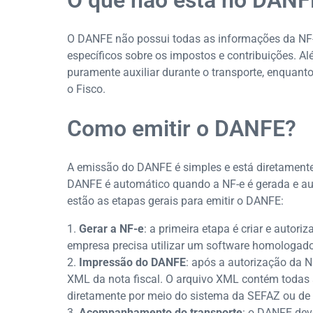
O que não está no DANF
O DANFE não possui todas as informações da NF-e
específicos sobre os impostos e contribuições. Al
puramente auxiliar durante o transporte, enquan
o Fisco.
Como emitir o DANFE?
A emissão do DANFE é simples e está diretamente
DANFE é automático quando a NF-e é gerada e aut
estão as etapas gerais para emitir o DANFE:
Gerar a NF-e
: a primeira etapa é criar e autori
empresa precisa utilizar um software homologado 
Impressão do DANFE
: após a autorização da N
XML da nota fiscal. O arquivo XML contém todas
diretamente por meio do sistema da SEFAZ ou de
Acompanhamento do transporte
: o DANFE dev