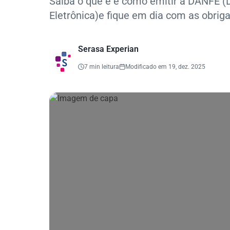
Saiba o que é e como emitir a DANFE (
Eletrônica)e fique em dia com as obrigaç
Serasa Experian
7 min leitura
Modificado em 19, dez. 2025