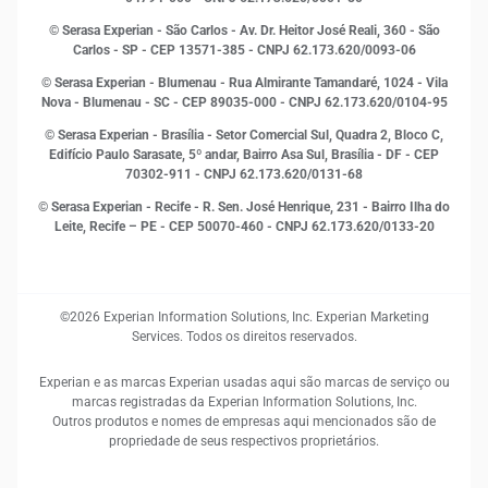
Marketing
© Serasa Experian - São Carlos - Av. Dr. Heitor José Reali, 360 - São
MEI
Carlos - SP
- CEP 13571-385 - CNPJ 62.173.620/0093-06
Open Finance
© Serasa Experian - Blumenau - Rua Almirante Tamandaré, 1024 - Vila
Proteção de Dados
Nova - Blumenau - SC - CEP 89035-000 - CNPJ 62.173.620/0104-95
RH
© Serasa Experian - Brasília - Setor Comercial Sul, Quadra 2, Bloco C,
Sustentabilidade Corporativa
Edifício Paulo Sarasate, 5º andar, Bairro Asa Sul, Brasília - DF - CEP
70302-911 - CNPJ 62.173.620/0131-68
© Serasa Experian - Recife - R. Sen. José Henrique, 231 - Bairro Ilha do
Leite, Recife – PE - CEP 50070-460 - CNPJ 62.173.620/0133-20
©2026 Experian Information Solutions, Inc. Experian Marketing
Services. Todos os direitos reservados.
Experian e as marcas Experian usadas aqui são marcas de serviço ou
marcas registradas da Experian Information Solutions, Inc.
Outros produtos e nomes de empresas aqui mencionados são de
propriedade de seus respectivos proprietários.