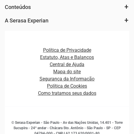
Autenticação e Prevenção à Fraude
Conteúdos
Agronegócio
Consulta e concessão de crédito
Fintechs
Cobrança e Recuperação de Dívidas
A Serasa Experian
Ver todo o conteúdo
Gestão de cliente e de portfólio
Agronegócio
Open Finance
Atualização Cadastral e Financeira para Pessoa Jurídica
Autenticação e Prevenção à Fraude
Pequenas e Médias Empresas
Canais de Atendimento
Carreiras
Plataformas e Motores de decisão
Política de Privacidade
Carreiras
Cobrança
Estatuto, Atas e Balanços
Distribuidores e representantes
Crédito
Central de Ajuda
Estrutura Organizacional
Curso Gratuito de Saúde Financeira
Mapa do site
Ética e Compliance
Decisão
Segurança da Informação
Novas Marcas
Empreendedorismo
Política de Cookies
Quem somos
Estudos e Pesquisas
Como tratamos seus dados
Sala de Imprensa
Finanças
Sustentabilidade
Gestão de clientes e fornecedores
Histórias de sucesso
Indicadores Econômicos
© Serasa Experian - São Paulo - Av das Nações Unidas, 14.401 - Torre
Inovação e Tecnologia
Sucupira - 24º andar - Chácara Sto. Antônio - São Paulo - SP - CEP
Leis e impostos
04794-000 - CNPJ 62.173.620/0001-80