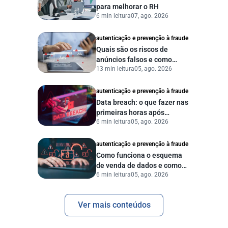
para melhorar o RH
6 min leitura
07, ago. 2026
autenticação e prevenção à fraude
Quais são os riscos de
anúncios falsos e como
13 min leitura
05, ago. 2026
proteger seu negócio?
autenticação e prevenção à fraude
Data breach: o que fazer nas
primeiras horas após
6 min leitura
05, ago. 2026
vazamento de dados?
autenticação e prevenção à fraude
Como funciona o esquema
de venda de dados e como
6 min leitura
05, ago. 2026
proteger sua empresa?
Ver mais conteúdos