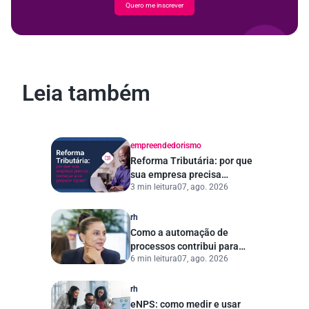
Quero me inscrever
Leia também
empreendedorismo
Reforma Tributária: por que
sua empresa precisa
3 min leitura
07, ago. 2026
começar a se preparar
agora?
rh
Como a automação de
processos contribui para
6 min leitura
07, ago. 2026
uma gestão pública mais
eficiente
rh
eNPS: como medir e usar