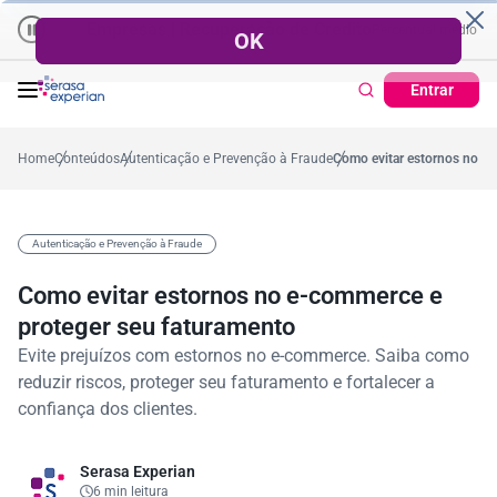
Empresas | Recuperação de Crédito
Cartão de Crédito | Cada
édio no ano
5,4%
57,2%
Percentual no mês
53,7%
Percentual médio no ano
Entrar
Home
Conteúdos
Autenticação e Prevenção à Fraude
Como evitar estornos no e-
Autenticação e Prevenção à Fraude
Como evitar estornos no e-commerce e
proteger seu faturamento
Evite prejuízos com estornos no e-commerce. Saiba como
reduzir riscos, proteger seu faturamento e fortalecer a
confiança dos clientes.
Serasa Experian
6 min leitura