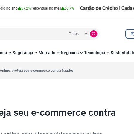
Cartão de Crédito | Cadastro Posit
57,2%
Percentual no mês
53,7%
nda
Segurança
Mercado
Negócios
Tecnologia
Sustentabil
utenticação e Prevenção à Fraude
Leis e Impostos
Agronegócio
Inovação e Tecnologia
Responsabilidade
roteção de Dados
Open Finance
RH
O corre de quem f
 online: proteja seu e-commerce contra fraudes
mo
Estudos e Pesquisas
s e fornecedores
Indicadores Econômicos
Cadastro Positivo
oteja seu e-commerce contra