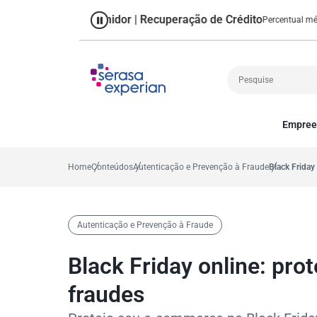
Consumidor | Recuperação de Crédito
,2%
Percentual médio no ano
Empree
Cobrança
A
Crédito
P
Home
Conteúdos
Autenticação e Prevenção à Fraude
Black Friday
Empreendedoris
Gestão de cliente
Decisão
Autenticação e Prevenção à Fraude
MEI
Finanças
Black Friday online: pr
Marketing
fraudes