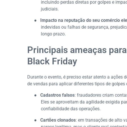
incluindo perdas diretas por golpes e impa
judiciais.
●
Impacto na reputação do seu comércio ele
indevidas ou falhas de segurança, prejudi
longo prazo.
Principais ameaças par
Black Friday
Durante o evento, é preciso estar atento a ações
de vendas para aplicar diferentes tipos de golpes d
●
Cadastros falsos
: fraudadores criam cont
Eles se aproveitam da agilidade exigida 
confiabilidade das operações.
●
Cartões clonados
: em transações de alto v
parece legítima, mas o cliente real contest