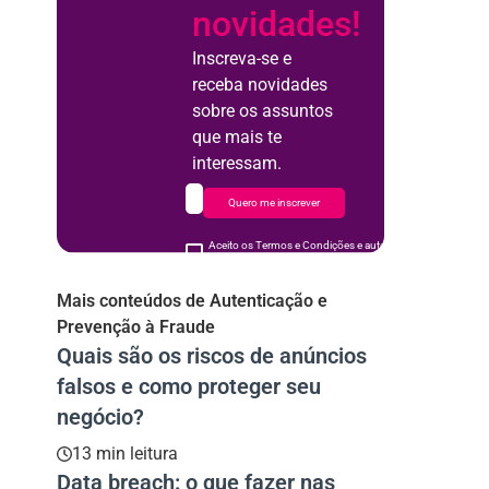
novidades!
Inscreva-se e
receba novidades
sobre os assuntos
que mais te
interessam.
Quero me inscrever
Aceito os Termos e Condições e autorizo o uso de meus d
acordo
Mais conteúdos de Autenticação e
Prevenção à Fraude
Quais são os riscos de anúncios
falsos e como proteger seu
negócio?
13 min leitura
Data breach: o que fazer nas