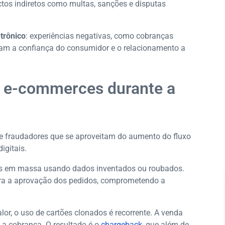
ctos indiretos como multas, sanções e disputas
trônico
: experiências negativas, como cobranças
cam a confiança do consumidor e o relacionamento a
a e-commerces durante a
 de fraudadores que se aproveitam do aumento do fluxo
igitais.
as em massa usando dados inventados ou roubados.
para a aprovação dos pedidos, comprometendo a
alor, o uso de cartões clonados é recorrente. A venda
a a cobrança. O resultado é o
chargeback
, que além de