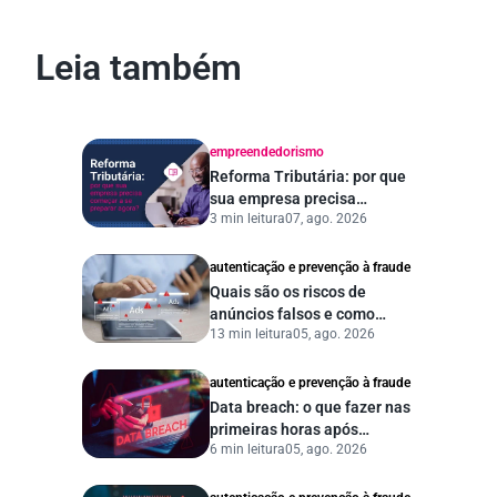
Leia também
empreendedorismo
Reforma Tributária: por que
sua empresa precisa
3 min leitura
07, ago. 2026
começar a se preparar
agora?
autenticação e prevenção à fraude
Quais são os riscos de
anúncios falsos e como
13 min leitura
05, ago. 2026
proteger seu negócio?
autenticação e prevenção à fraude
Data breach: o que fazer nas
primeiras horas após
6 min leitura
05, ago. 2026
vazamento de dados?