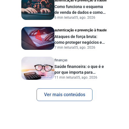
autenticação e prevenção à fraude
Como funciona o esquema
de venda de dados e como
6 min leitura
05, ago. 2026
proteger sua empresa?
autenticação e prevenção à fraude
Ataques de força bruta:
como proteger negócios e
7 min leitura
05, ago. 2026
dados digitais
finanças
Saúde financeira: o que é e
por que importa para
11 min leitura
05, ago. 2026
pessoas e empresas?
Ver mais conteúdos