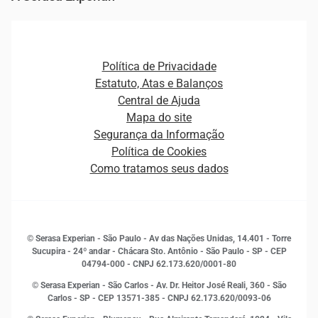
Ver todo o conteúdo
Gestão de cliente e de portfólio
Agronegócio
Open Finance
Atualização Cadastral e Financeira para Pessoa Jurídica
Autenticação e Prevenção à Fraude
Pequenas e Médias Empresas
Canais de Atendimento
Carreiras
Plataformas e Motores de decisão
Política de Privacidade
Carreiras
Cobrança
Estatuto, Atas e Balanços
Distribuidores e representantes
Crédito
Central de Ajuda
Estrutura Organizacional
Curso Gratuito de Saúde Financeira
Mapa do site
Ética e Compliance
Decisão
Segurança da Informação
Novas Marcas
Empreendedorismo
Política de Cookies
Quem somos
Estudos e Pesquisas
Como tratamos seus dados
Sala de Imprensa
Finanças
Sustentabilidade
Gestão de clientes e fornecedores
Histórias de sucesso
Indicadores Econômicos
© Serasa Experian - São Paulo - Av das Nações Unidas, 14.401 - Torre
Inovação e Tecnologia
Sucupira - 24º andar - Chácara Sto. Antônio - São Paulo - SP - CEP
Leis e impostos
04794-000 - CNPJ 62.173.620/0001-80
Marketing
© Serasa Experian - São Carlos - Av. Dr. Heitor José Reali, 360 - São
MEI
Carlos - SP
- CEP 13571-385 - CNPJ 62.173.620/0093-06
Open Finance