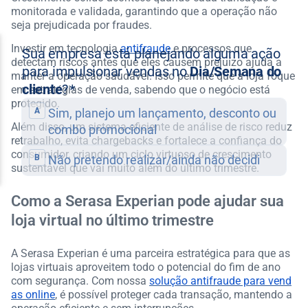
monitorada e validada, garantindo que a operação não
seja prejudicada por fraudes.
Investir em tecnologia
antifraude
e processos que
detectam riscos antes que eles causem prejuízo ajuda a
manter a operação saudável. Isso permite que a loja foque
em estratégias de venda, sabendo que o negócio está
protegido.
Além disso, um sistema eficiente de análise de risco reduz
retrabalho, evita chargebacks e fortalece a confiança do
consumidor, criando um ciclo virtuoso de crescimento
sustentável que vai muito além do último trimestre.
Como a Serasa Experian pode ajudar sua
loja virtual no último trimestre
A Serasa Experian é uma parceira estratégica para que as
lojas virtuais aproveitem todo o potencial do fim de ano
com segurança. Com nossa
solução antifraude para vend
as online
, é possível proteger cada transação, mantendo a