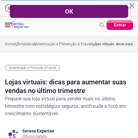
Empresas | Recuperação de Crédito
Cartão de Crédito | Cadastro
 no ano
5,4%
57,2%
Percentual no mês
53,7%
Percentual médio no ano
Entrar
Home
Conteúdos
Autenticação e Prevenção à Fraude
Lojas virtuais: dicas para 
Autenticação e Prevenção à Fraude
Lojas virtuais: dicas para aumentar suas
vendas no último trimestre
Prepare sua loja virtual para vender mais no último
trimestre com estratégias seguras, antifraude e foco em
crescimento sustentável.
Serasa Experian
5 min leitura