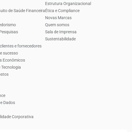
Estrutura Organizacional
uito de Saúde Financeira
Ética e Compliance
Novas Marcas
edorismo
Quem somos
 Pesquisas
Sala de Imprensa
Sustentabilidade
clientes e fornecedores
de sucesso
es Econômicos
 Tecnologia
ostos
nce
de Dados
lidade Corporativa