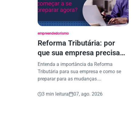
empreendedorismo
Reforma Tributária: por
que sua empresa precisa
começar a se preparar
Entenda a importância da Reforma
agora?
Tributária para sua empresa e como se
preparar para as mudanças.
Planejamento é a chave para decisões
seguras.
3 min leitura
07, ago. 2026