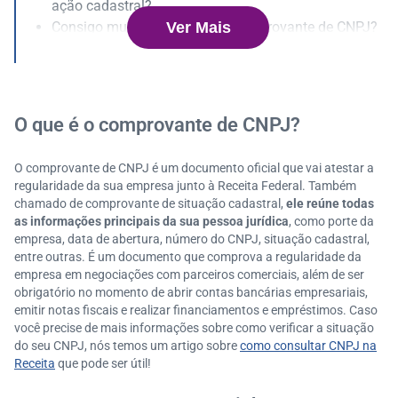
ação cadastral?
Ver Mais
Consigo mudar os dados do comprovante de CNPJ?
Quanto custa a emissão do comprovante de CNPJ?
Quanto tempo dura a emissão do cartão CNPJ?
Consigo emitir o comprovante de CNPJ de empresas
endividadas na Receita?
O que é o comprovante de CNPJ?
Como emitir a 2ª via do CNPJ?
O comprovante de CNPJ é um documento oficial que vai atestar a
regularidade da sua empresa junto à Receita Federal. Também
chamado de comprovante de situação cadastral,
ele reúne todas
as informações principais da sua pessoa jurídica
, como porte da
empresa, data de abertura, número do CNPJ, situação cadastral,
entre outras. É um documento que comprova a regularidade da
empresa em negociações com parceiros comerciais, além de ser
obrigatório no momento de abrir contas bancárias empresariais,
emitir notas fiscais e realizar financiamentos e empréstimos. Caso
você precise de mais informações sobre como verificar a situação
do seu CNPJ, nós temos um artigo sobre
como consultar CNPJ na
Receita
que pode ser útil!