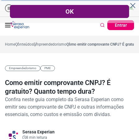
sas | Recuperação de Crédito
Cartão de Crédito | Cadastro Positiv
7,2%
Percentual no mês
53,7%
Percentual médio no ano
38,7%
Percentu
Entrar
Home
Conteúdos
Empreendedorismo
Como emitir comprovante CNPJ? É gratuito
Empreendedorismo
PME
Como emitir comprovante CNPJ? É
gratuito? Quanto tempo dura?
Confira neste guia completo da Serasa Experian como
emitir seu comprovante de CNPJ e outras informações
essenciais, como custos e emissão com dívidas.
Serasa Experian
8 min leitura