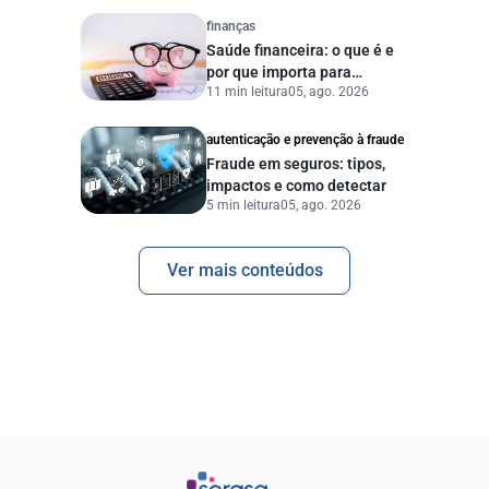
finanças
Saúde financeira: o que é e
por que importa para
11 min leitura
05, ago. 2026
pessoas e empresas?
autenticação e prevenção à fraude
Fraude em seguros: tipos,
impactos e como detectar
5 min leitura
05, ago. 2026
Ver mais conteúdos