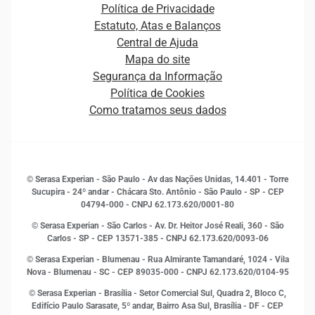
Carreiras
Plataformas e Motores de decisão
Política de Privacidade
Carreiras
Cobrança
Estatuto, Atas e Balanços
Distribuidores e representantes
Crédito
Central de Ajuda
Estrutura Organizacional
Curso Gratuito de Saúde Financeira
Mapa do site
Ética e Compliance
Decisão
Segurança da Informação
Novas Marcas
Empreendedorismo
Política de Cookies
Quem somos
Estudos e Pesquisas
Como tratamos seus dados
Sala de Imprensa
Finanças
Sustentabilidade
Gestão de clientes e fornecedores
Histórias de sucesso
Indicadores Econômicos
© Serasa Experian - São Paulo - Av das Nações Unidas, 14.401 - Torre
Inovação e Tecnologia
Sucupira - 24º andar - Chácara Sto. Antônio - São Paulo - SP - CEP
Leis e impostos
04794-000 - CNPJ 62.173.620/0001-80
Marketing
© Serasa Experian - São Carlos - Av. Dr. Heitor José Reali, 360 - São
MEI
Carlos - SP
- CEP 13571-385 - CNPJ 62.173.620/0093-06
Open Finance
© Serasa Experian - Blumenau - Rua Almirante Tamandaré, 1024 - Vila
Proteção de Dados
Nova - Blumenau - SC - CEP 89035-000 - CNPJ 62.173.620/0104-95
RH
© Serasa Experian - Brasília - Setor Comercial Sul, Quadra 2, Bloco C,
Sustentabilidade Corporativa
Edifício Paulo Sarasate, 5º andar, Bairro Asa Sul, Brasília - DF - CEP