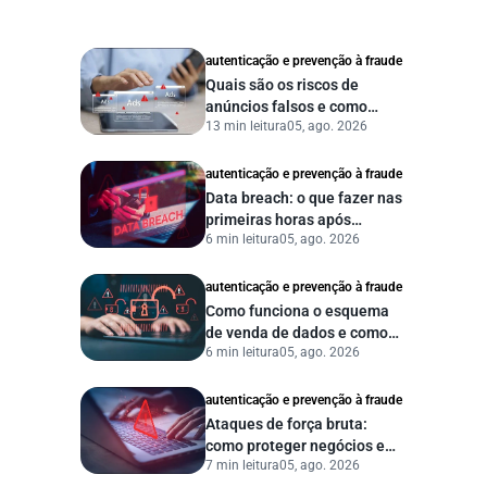
autenticação e prevenção à fraude
Quais são os riscos de
anúncios falsos e como
13 min leitura
05, ago. 2026
proteger seu negócio?
autenticação e prevenção à fraude
Data breach: o que fazer nas
primeiras horas após
6 min leitura
05, ago. 2026
vazamento de dados?
autenticação e prevenção à fraude
Como funciona o esquema
de venda de dados e como
6 min leitura
05, ago. 2026
proteger sua empresa?
autenticação e prevenção à fraude
Ataques de força bruta:
como proteger negócios e
7 min leitura
05, ago. 2026
dados digitais