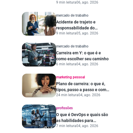
9 min leitura
06, ago. 2026
histórias e lições
mercado de trabalho
Acidente de trajeto e
responsabilidade do
9 min leitura
05, ago. 2026
empregador
mercado de trabalho
Carreira em Y: o que é e
como escolher seu caminho
6 min leitura
04, ago. 2026
marketing pessoal
Plano de carreira: o que é,
tipos, passo a passo e como
24 min leitura
04, ago. 2026
escolher a empresa ideal
profissões
O que é DevOps e quais são
as habilidades para
7 min leitura
04, ago. 2026
trabalhar na área