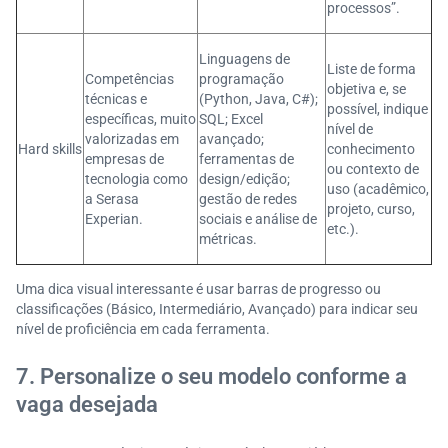
processos”.
Linguagens de
Liste de forma
Competências
programação
objetiva e, se
técnicas e
(Python, Java, C#);
possível, indique
específicas, muito
SQL; Excel
nível de
valorizadas em
avançado;
Hard skills
conhecimento
empresas de
ferramentas de
ou contexto de
tecnologia como
design/edição;
uso (acadêmico,
a Serasa
gestão de redes
projeto, curso,
Experian.
sociais e análise de
etc.).
métricas.
Uma dica visual interessante é usar barras de progresso ou
classificações (Básico, Intermediário, Avançado) para indicar seu
nível de proficiência em cada ferramenta.
7. Personalize o seu modelo conforme a
vaga desejada