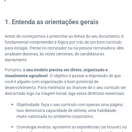
Aplicativos para fazer currículo pelo celular
Quais são as características desejáveis para um esta
giário?
1. Entenda as orientações gerais
Como se preparar para as etapas de seleção após o
envio do currículo?
Antes de começarmos a preencher as linhas do seu documento, é
Construa sua carreira na Serasa Experian!
fundamental compreender a lógica por trás de um bom currículo
para estágio. Pense no recrutador ou na pessoa recrutadora: eles
analisam dezenas, às vezes centenas, de candidaturas
diariamente.
Portanto,
o seu modelo precisa ser direto, organizado e
visualmente agradável
. O objetivo é passar a impressão de que
você é alguém com organização e bom potencial de
desenvolvimento. Para minimizar as chances de o seu currículo ser
descartado logo na triagem inicial, siga estas diretrizes essenciais:
Objetividade: faça o seu currículo com apenas uma página.
Isso demonstra capacidade de síntese, uma habilidade
muito valorizada no ambiente corporativo;
Cronologia inversa: apresente as experiências (se houver) ou