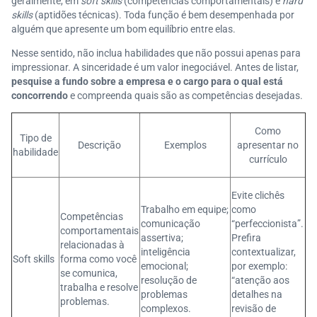
geralmente, em
soft skills
(competências comportamentais) e
hard
skills
(aptidões técnicas). Toda função é bem desempenhada por
alguém que apresente um bom equilíbrio entre elas.
Nesse sentido, não inclua habilidades que não possui apenas para
impressionar. A sinceridade é um valor inegociável. Antes de listar,
pesquise a fundo sobre a empresa e o cargo para o qual está
concorrendo
e compreenda quais são as competências desejadas.
Como
Tipo de
Descrição
Exemplos
apresentar no
habilidade
currículo
Evite clichês
Trabalho em equipe;
como
Competências
comunicação
“perfeccionista”.
comportamentais
assertiva;
Prefira
relacionadas à
inteligência
contextualizar,
Soft skills
forma como você
emocional;
por exemplo:
se comunica,
resolução de
“atenção aos
trabalha e resolve
problemas
detalhes na
problemas.
complexos.
revisão de