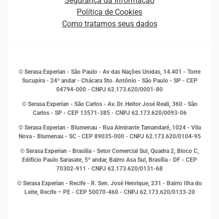
Segurança da Informação
Novas Marcas
Empreendedorismo
Política de Cookies
Quem somos
Estudos e Pesquisas
Como tratamos seus dados
Sala de Imprensa
Finanças
Sustentabilidade
Gestão de clientes e fornecedores
Histórias de sucesso
Indicadores Econômicos
© Serasa Experian - São Paulo - Av das Nações Unidas, 14.401 - Torre
Inovação e Tecnologia
Sucupira - 24º andar - Chácara Sto. Antônio - São Paulo - SP - CEP
Leis e impostos
04794-000 - CNPJ 62.173.620/0001-80
Marketing
© Serasa Experian - São Carlos - Av. Dr. Heitor José Reali, 360 - São
MEI
Carlos - SP
- CEP 13571-385 - CNPJ 62.173.620/0093-06
Open Finance
© Serasa Experian - Blumenau - Rua Almirante Tamandaré, 1024 - Vila
Proteção de Dados
Nova - Blumenau - SC - CEP 89035-000 - CNPJ 62.173.620/0104-95
RH
© Serasa Experian - Brasília - Setor Comercial Sul, Quadra 2, Bloco C,
Sustentabilidade Corporativa
Edifício Paulo Sarasate, 5º andar, Bairro Asa Sul, Brasília - DF - CEP
70302-911 - CNPJ 62.173.620/0131-68
© Serasa Experian - Recife - R. Sen. José Henrique, 231 - Bairro Ilha do
Leite, Recife – PE - CEP 50070-460 - CNPJ 62.173.620/0133-20