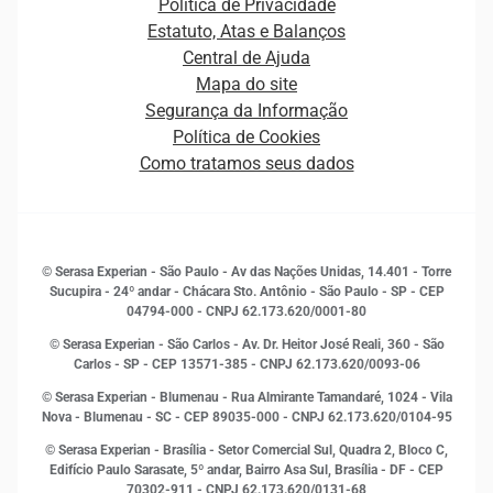
Plataformas e Motores de decisão
Política de Privacidade
Carreiras
Cobrança
Estatuto, Atas e Balanços
Distribuidores e representantes
Crédito
Central de Ajuda
Estrutura Organizacional
Curso Gratuito de Saúde Financeira
Mapa do site
Ética e Compliance
Decisão
Segurança da Informação
Novas Marcas
Empreendedorismo
Política de Cookies
Quem somos
Estudos e Pesquisas
Como tratamos seus dados
Sala de Imprensa
Finanças
Sustentabilidade
Gestão de clientes e fornecedores
Histórias de sucesso
Indicadores Econômicos
© Serasa Experian - São Paulo - Av das Nações Unidas, 14.401 - Torre
Inovação e Tecnologia
Sucupira - 24º andar - Chácara Sto. Antônio - São Paulo - SP - CEP
Leis e impostos
04794-000 - CNPJ 62.173.620/0001-80
Marketing
© Serasa Experian - São Carlos - Av. Dr. Heitor José Reali, 360 - São
MEI
Carlos - SP
- CEP 13571-385 - CNPJ 62.173.620/0093-06
Open Finance
© Serasa Experian - Blumenau - Rua Almirante Tamandaré, 1024 - Vila
Proteção de Dados
Nova - Blumenau - SC - CEP 89035-000 - CNPJ 62.173.620/0104-95
RH
© Serasa Experian - Brasília - Setor Comercial Sul, Quadra 2, Bloco C,
Sustentabilidade Corporativa
Edifício Paulo Sarasate, 5º andar, Bairro Asa Sul, Brasília - DF - CEP
70302-911 - CNPJ 62.173.620/0131-68